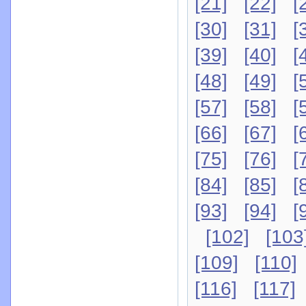
[21]
[22]
[
[30]
[31]
[
[39]
[40]
[
[48]
[49]
[
[57]
[58]
[
[66]
[67]
[
[75]
[76]
[
[84]
[85]
[
[93]
[94]
[
[102]
[103
[109]
[110]
[116]
[117]