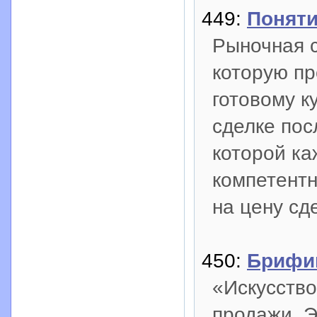
449:
Поняти
Рыночная с
которую пр
готовому к
сделке пос
которой ка
компетентн
на цену сд
450:
Брифин
«Искусство
продажи. Э