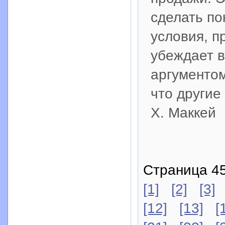
сделать по
условия, п
убеждает в
аргументом
что другие
Х. Маккей
Страница 45
[1]
[2]
[3]
[12]
[13]
[