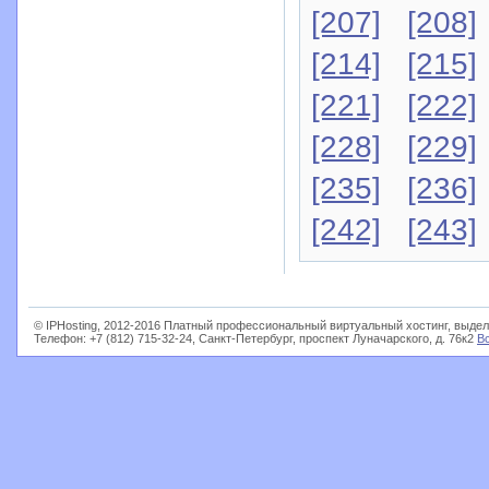
[207]
[208]
[214]
[215]
[221]
[222]
[228]
[229]
[235]
[236]
[242]
[243]
© IPHosting, 2012-2016 Платный профессиональный виртуальный хостинг, выдел
Телефон: +7 (812) 715-32-24, Санкт-Петербург, проспект Луначарского, д. 76к2
В