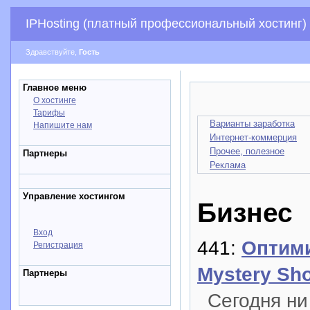
IPHosting (платный профессиональный хостинг)
Здравствуйте,
Гость
Главное меню
О хостинге
Тарифы
Варианты заработка
Напишите нам
Интернет-коммерция
Прочее, полезное
Партнеры
Реклама
Управление хостингом
Бизнес
Вход
441:
Оптими
Регистрация
Mystery Sh
Партнеры
Сегодня ни