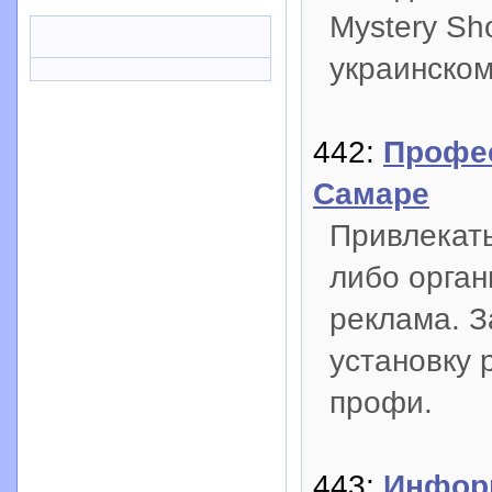
Mystery Sh
украинском
442:
Профе
Самаре
Привлекат
либо орган
реклама. З
установку 
профи.
443:
Информ