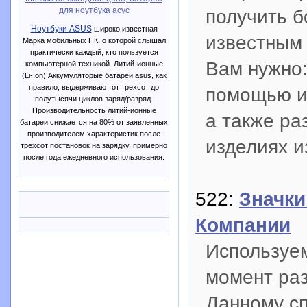
для ноутбука асус
получить б
Ноутбуки ASUS
широко известная
известным 
Марка мобильных ПК, о которой слышал
практически каждый, кто пользуется
Вам нужно
компьютерной техникой. Литий-ионные
(Li-Ion) Аккумуляторые батареи asus, как
правило, выдерживают от трехсот до
помощью из
полутысячи циклов заряд/разряд.
Производительность литий-ионные
а также р
батареи снижается на 80% от заявленных
производителем характеристик после
изделиях и
трехсот постановок на зарядку, примерно
после года ежедневного использования.
522:
Значки
Компании
Используе
момент раз
Данному сп