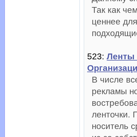
Так как че
ценнее дл
подходящи
523:
Ленты 
Организац
В числе в
рекламы но
востребов
ленточки. 
носитель с