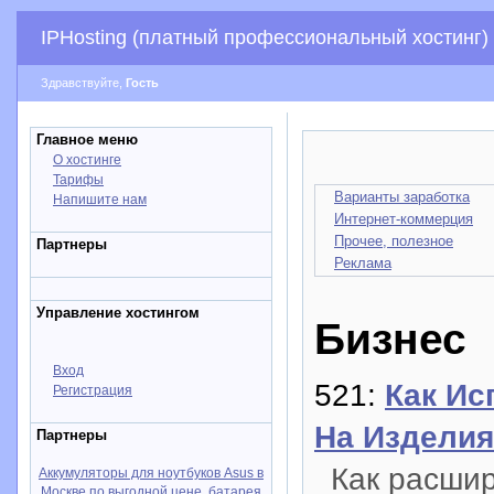
IPHosting (платный профессиональный хостинг)
Здравствуйте,
Гость
Главное меню
О хостинге
Тарифы
Варианты заработка
Напишите нам
Интернет-коммерция
Прочее, полезное
Партнеры
Реклама
Управление хостингом
Бизнес
Вход
521:
Как Ис
Регистрация
На Изделия
Партнеры
Как расшир
Аккумуляторы для ноутбуков Asus в
Москве по выгодной цене, батарея