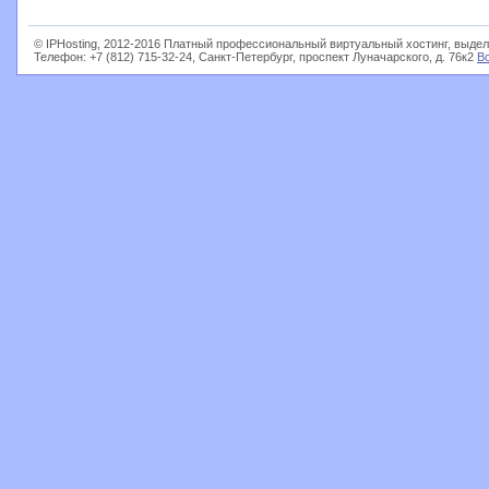
© IPHosting, 2012-2016 Платный профессиональный виртуальный хостинг, выдел
Телефон: +7 (812) 715-32-24, Санкт-Петербург, проспект Луначарского, д. 76к2
В