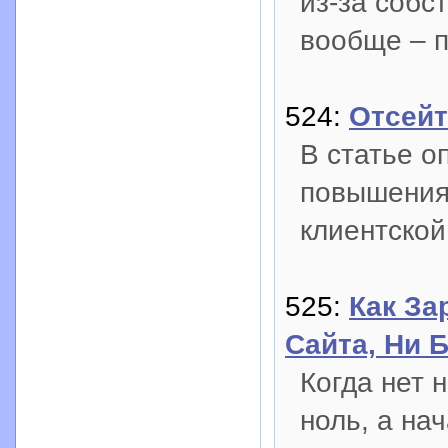
из-за собс
вообще – п
524:
Отсейт
В статье о
повышения
клиентской
525:
Как За
Сайта, Ни 
Когда нет 
ноль, а на