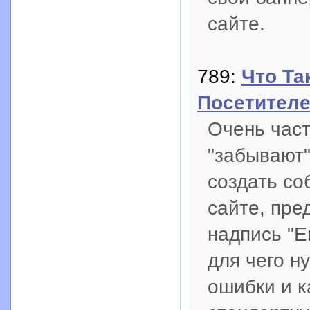
сайте.
789:
Что Та
Посетител
Очень час
"забывают"
создать со
сайте, пре
надпись "E
для чего н
ошибки и к