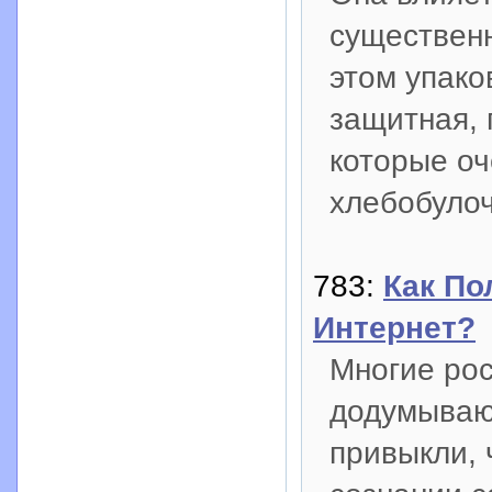
существенн
этом упако
защитная, 
которые оч
хлебобулоч
783:
Как По
Интернет?
Многие рос
додумываю
привыкли, 