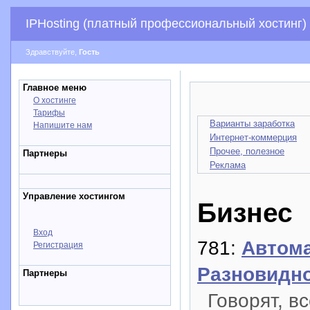
IPHosting (платный профессиональный хостинг)
Здравствуйте,
Гость
Главное меню
О хостинге
Тарифы
Варианты заработка
Напишите нам
Интернет-коммерция
Прочее, полезное
Партнеры
Реклама
Управление хостингом
Бизнес
Вход
781:
Автома
Регистрация
Разновидн
Партнеры
Говорят, в