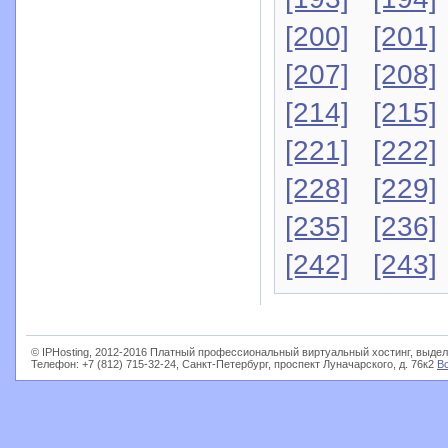
[200]
[201]
[207]
[208]
[214]
[215]
[221]
[222]
[228]
[229]
[235]
[236]
[242]
[243]
© IPHosting, 2012-2016 Платный профессиональный виртуальный хостинг, выдел
Телефон: +7 (812) 715-32-24, Санкт-Петербург, проспект Луначарского, д. 76к2
В