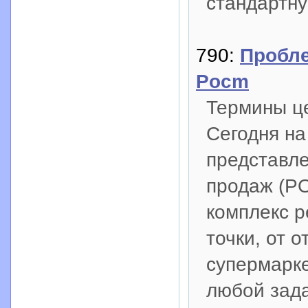
стандартну
790:
Пробл
Pocm
Термины це
Сегодня на
представл
продаж (PO
комплекс 
точки, от 
супермарк
любой зада