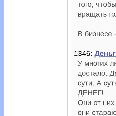
того, чтоб
вращать го
В бизнесе 
1346:
Деньг
У многих л
достало. Д
сути. А су
ДЕНЕГ!
Они от них
они стараю