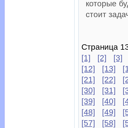
которые бу
стоит зада
Страница 13
[1]
[2]
[3]
[12]
[13]
[
[21]
[22]
[
[30]
[31]
[
[39]
[40]
[
[48]
[49]
[
[57]
[58]
[