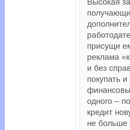
Высокая за
получающий
дополнител
работодате
присущи ем
реклама «
и без спра
покупать и
финансовы
одного – п
кредит нов
не больше 