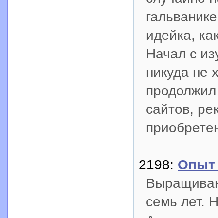
гальванике.
идейка, ка
Начал с из
никуда не 
продолжил 
сайтов, ре
приобретен
2198:
Опыт
Выращиван
семь лет. 