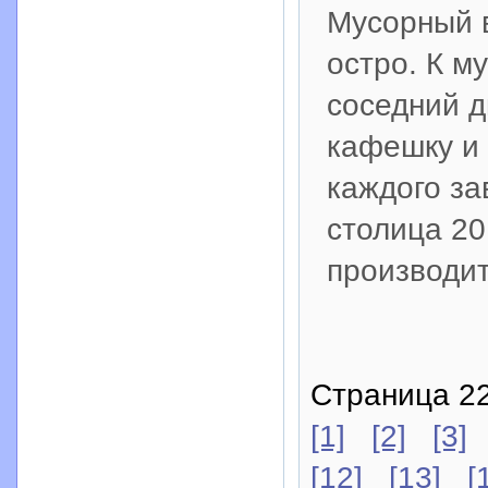
Мусорный 
остро. К м
соседний д
кафешку и 
каждого за
столица 20
производи
Страница 22
[1]
[2]
[3]
[12]
[13]
[