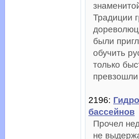
знаменитой
Традиции г
дореволюц
были приг
обучить ру
только быс
превзошли
2196:
Гидро
бассейнов
Прочел не
не выдержа