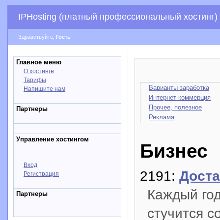
IPHosting (платный профессиональный хостинг)
Здравствуйте,
Гость
Главное меню
О хостинге
Тарифы
Варианты заработка
Напишите нам
Интернет-коммерция
Прочее, полезное
Партнеры
Реклама
Управление хостингом
Бизнес
Вход
2191:
Доста
Регистрация
Каждый год
Партнеры
стучится с