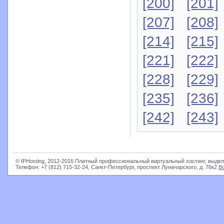
[200]
[201]
[207]
[208]
[214]
[215]
[221]
[222]
[228]
[229]
[235]
[236]
[242]
[243]
© IPHosting, 2012-2016 Платный профессиональный виртуальный хостинг, выдел
Телефон: +7 (812) 715-32-24, Санкт-Петербург, проспект Луначарского, д. 76к2
В