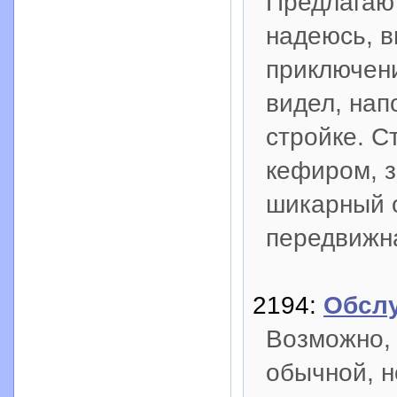
Предлагаю 
надеюсь, 
приключени
видел, нап
стройке. С
кефиром, з
шикарный о
передвижн
2194:
Обслу
Возможно, 
обычной, н