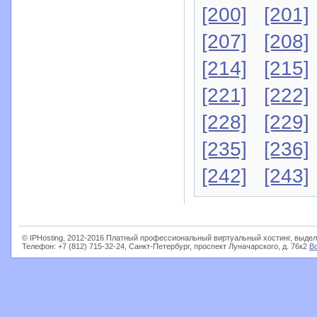
[200]
[201]
[207]
[208]
[214]
[215]
[221]
[222]
[228]
[229]
[235]
[236]
[242]
[243]
© IPHosting, 2012-2016 Платный профессиональный виртуальный хостинг, выдел
Телефон: +7 (812) 715-32-24, Санкт-Петербург, проспект Луначарского, д. 76к2
В