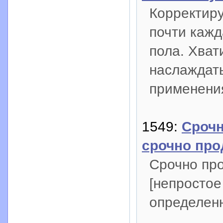
Корректир
почти кажд
пола. Хват
наслаждат
применения
1549:
Срочн
срочно про
Срочно про
[непростое
определен