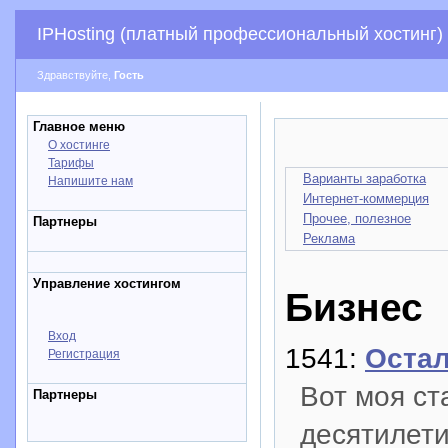
IPHosting (платный профессиональный хостинг)
Здравствуйте,
Гость
Главное меню
О хостинге
Тарифы
Варианты заработка
Напишите нам
Интернет-коммерция
Прочее, полезное
Партнеры
Реклама
Управление хостингом
Бизнес
Вход
1541:
Остал
Регистрация
Вот моя ст
Партнеры
десятилети