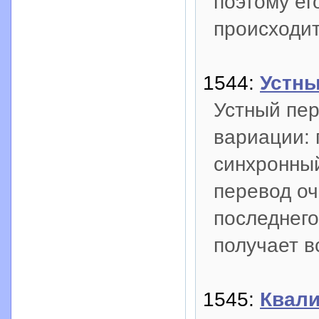
поэтому ег
происходит
1544:
Устны
Устный пе
вариации: 
синхронны
перевод оч
последнег
получает в
1545:
Квал