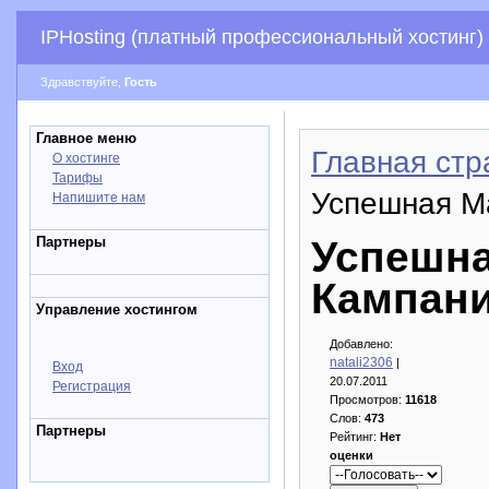
IPHosting (платный профессиональный хостинг)
Здравствуйте,
Гость
Главное меню
Главная стр
О хостинге
Тарифы
Успешная Ма
Напишите нам
Партнеры
Успешна
Кампани
Управление хостингом
Добавлено:
natali2306
|
Вход
20.07.2011
Регистрация
Просмотров:
11618
Слов:
473
Партнеры
Рейтинг:
Нет
оценки