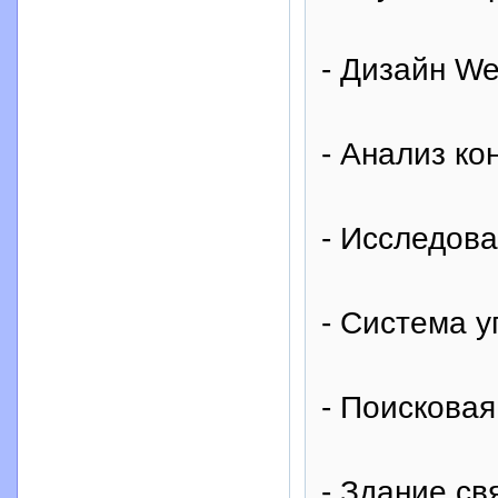
- Дизайн We
- Анализ ко
- Исследов
- Система 
- Поискова
- Здание св