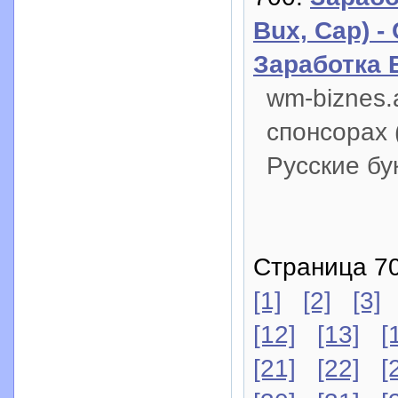
Bux, Cap) 
Заработка 
wm-biznes.
спонсорах 
Русские бу
Страница 70
[1]
[2]
[3]
[12]
[13]
[
[21]
[22]
[