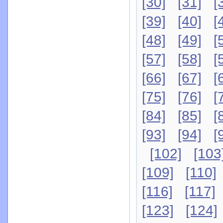
[30]
[31]
[
[39]
[40]
[
[48]
[49]
[
[57]
[58]
[
[66]
[67]
[
[75]
[76]
[
[84]
[85]
[
[93]
[94]
[
[102]
[103
[109]
[110]
[116]
[117]
[123]
[124]