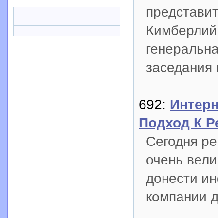
представит
Кимберлийс
генеральна
заседания 
692:
Интерн
Подход К Р
Сегодня р
очень вели
донести ин
компании д