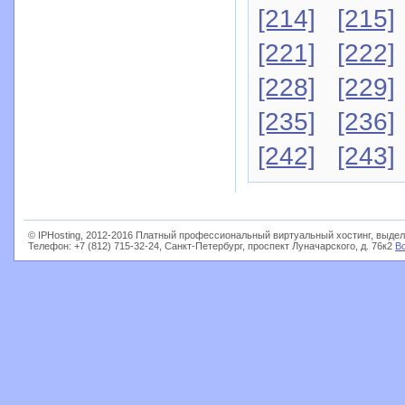
[214]
[215]
[221]
[222]
[228]
[229]
[235]
[236]
[242]
[243]
© IPHosting, 2012-2016 Платный профессиональный виртуальный хостинг, выдел
Телефон: +7 (812) 715-32-24, Санкт-Петербург, проспект Луначарского, д. 76к2
В