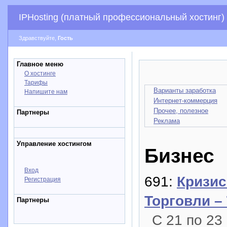
IPHosting (платный профессиональный хостинг)
Здравствуйте,
Гость
Главное меню
О хостинге
Тарифы
Варианты заработка
Напишите нам
Интернет-коммерция
Прочее, полезное
Партнеры
Реклама
Управление хостингом
Бизнес
Вход
691:
Кризис
Регистрация
Торговли –
Партнеры
С 21 по 23