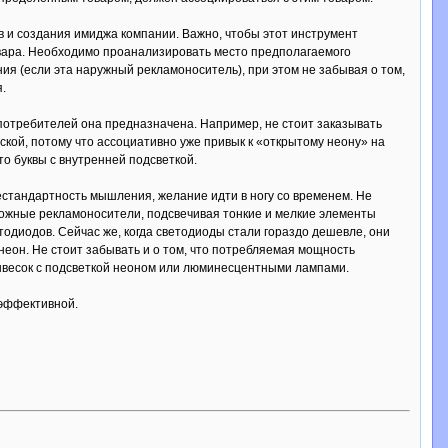
 и создания имиджа компании. Важно, чтобы этот инструмент
овара. Необходимо проанализировать место предполагаемого
я (если эта наружный рекламоноситель), при этом не забывая о том,
.
 потребителей она предназначена. Например, не стоит заказывать
ской, потому что ассоциативно уже привык к «открытому неону» на
о буквы с внутренней подсветкой.
естандартность мышления, желание идти в ногу со временем. Не
ложные рекламоносители, подсвечивая тонкие и мелкие элементы
одиодов. Сейчас же, когда светодиоды стали гораздо дешевле, они
еон. Не стоит забывать и о том, что потребляемая мощность
вывесок с подсветкой неоном или люминесцентными лампами.
 эффективной.