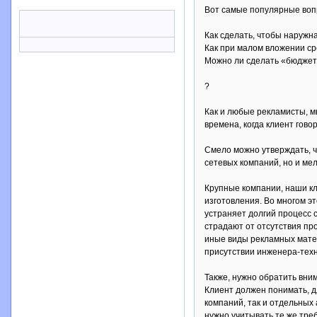
Вот самые популярные воп
Как сделать, чтобы наружн
Как при малом вложении с
Можно ли сделать «бюджетн
?
Как и любые рекламисты, мы
времена, когда клиент гов
Смело можно утверждать, ч
сетевых компаний, но и ме
Крупные компании, наши кл
изготовления. Во многом эт
устраняет долгий процесс 
страдают от отсутствия пр
иные виды рекламных матер
присутствии инженера-техн
Также, нужно обратить вни
Клиент должен понимать, дл
компаний, так и отдельных 
нужно учитывать те же тре