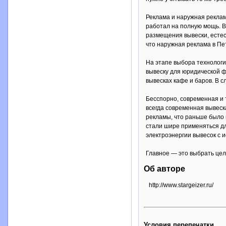
Реклама и наружная реклам
работал на полную мощь. В
размещения вывески, естес
что наружная реклама в Пе
На этапе выбора технологи
вывеску для юридической ф
вывесках кафе и баров. В 
Бесспорно, современная и 
всегда современная вывеск
рекламы, что раньше было 
стали шире применяться дл
электроэнергии вывесок с 
Главное — это выбрать цел
Об авторе
http://www.stargeizer.ru/
Условия перепечатки