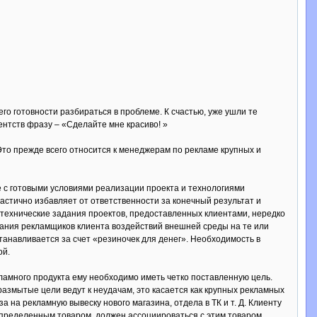
его готовности разбираться в проблеме. К счастью, уже ушли те
ентств фразу – «Сделайте мне красиво! »
то прежде всего относится к менеджерам по рекламе крупных и
 с готовыми условиями реализации проекта и технологиями
частично избавляет от ответственности за конечный результат и
– технические задания проектов, предоставленных клиентами, нередко
знания рекламщиков клиента воздействий внешней среды на те или
анавливается за счет «резиночек для денег». Необходимость в
ой.
кламного продукта ему необходимо иметь четко поставленную цель.
 размытые цели ведут к неудачам, это касается как крупных рекламных
 на рекламную вывеску нового магазина, отдела в ТК и т. Д. Клиенту
 определенным товаром, должен ассоциироваться с этим товаром.