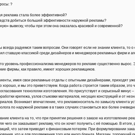
росы: ?
ая реклама стала более эффективной?
редств добиться большей эффективности наружной рекламы?
ую» вывеску, чтобы при этом она оказалась красивой и современной?
 всегда радуемся таким вопросам. Они говорят если не знании клиента, то о 
орил ставшую классикой среди дизайнеров и менеджеров рекламных фирм и аг
то уровень профессионализма менеджеров по рекламе существенно вырос. Э
лкие фирмы, как правило, имеют хороших рекламщиков.
иенты, имея свои рекламные отделы с опытными дизайнерами, приходят уже
о хорошо, и мы это приветствуем. Когда работа строится таким образом, это 
согласования технологии изготовления. Но присутствует и серьезный минус 
оработки крепежа, узлов стыковки материалов, несущих конструкций и от не
иалов. Возникает впечатление, что рекламоноситель по замыслу клиента уст
олога по наружной рекламе в в таких случаях становиться все более очевидн
мание клиента на то, что при принятии решения о заказе на изготовление ре
я чего он заказывает рекламу, что он хочет получить с её помощью. В итоге,
акций, что затем приводит к финансовым потерям. При формулировании заказа
бования, что и для продвижения того или иного бренда. Магазин, торгующий