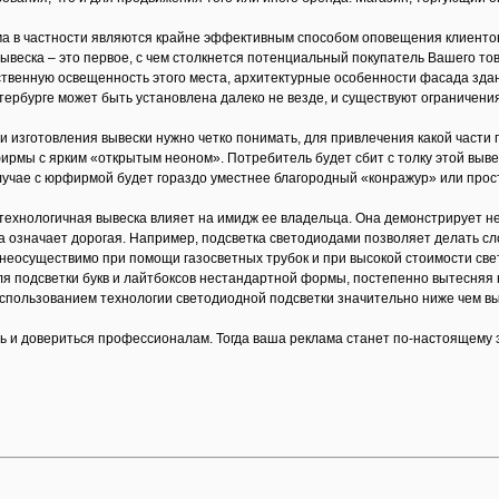
а в частности являются крайне эффективным способом оповещения клиентов
ывеска – это первое, с чем столкнется потенциальный покупатель Вашего т
твенную освещенность этого места, архитектурные особенности фасада здани
тербурге может быть установлена далеко не везде, и существуют ограничения
и изготовления вывески нужно четко понимать, для привлечения какой части
ирмы с ярким «открытым неоном». Потребитель будет сбит с толку этой выве
случае с юрфирмой будет гораздо уместнее благородный «конражур» или прост
технологичная вывеска влияет на имидж ее владельца. Она демонстрирует н
а означает дорогая. Например, подсветка светодиодами позволяет делать с
неосуществимо при помощи газосветных трубок и при высокой стоимости свет
я подсветки букв и лайтбоксов нестандартной формы, постепенно вытесняя н
использованием технологии светодиодной подсветки значительно ниже чем 
ь и довериться профессионалам. Тогда ваша реклама станет по-настоящему