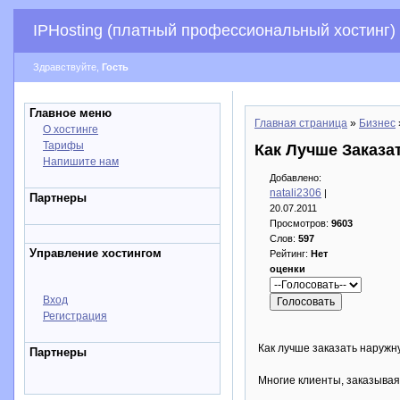
IPHosting (платный профессиональный хостинг)
Здравствуйте,
Гость
Главное меню
Главная страница
»
Бизнес
О хостинге
Тарифы
Как Лучше Заказа
Напишите нам
Добавлено:
natali2306
|
Партнеры
20.07.2011
Просмотров:
9603
Слов:
597
Управление хостингом
Рейтинг:
Нет
оценки
Вход
Регистрация
Как лучше заказать наружн
Партнеры
Многие клиенты, заказывая