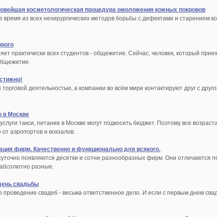
новейшая косметологическая процедура омоложения кожных покровов
 время из всех нехирургических методов борьбы с дефектами и старением к
орого
няет практически всех студентов - общежитие. Сейчас, человек, который прие
общежитие.
естижно!
 торговой деятельностью, а компании во всём мире контактируют друг с друг
 в Москве
услуги такси, питание в Москве могут подкосить бюджет. Поэтому все возра
от аэропортов и вокзалов.
ция фирм. Качественно и функционально для всякого.
суточно появляются десятки и сотни разнообразных фирм. Они отличаются 
 абсолютно разные.
 день свадьбы
о проведение свадеб - весьма ответственное дело. И если с первым днем сва