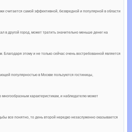
ожи считается самой эффективной, безвредной и популярной в области
хал в другой город, может тратить значительно меньше денег на
ом. Благодаря этому и не только сейчас очень востребованной является
стающей популярностью в Москве пользуются гостиницы,
по многообразным характеристикам, и наблюдателю может
дьбы все понятно, то день второй нередко незаслуженно оказывается