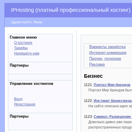
IPHosting (платный профессиональный хостинг)
Здравствуйте,
Гость
Главное меню
О хостинге
Варианты заработка
Тарифы
Интернет-коммерция
Напишите нам
Прочее, полезное
Реклама
Партнеры
Бизнес
Управление хостингом
1121:
Портал Мир брендов
Портал Мир брендов был 
Вход
1122:
Инстинкт бизнесмена
Регистрация
На сайте описана идея э
Партнеры
1123:
Символ. Разрешение 
Довольно давно уже пере
распространенных проду