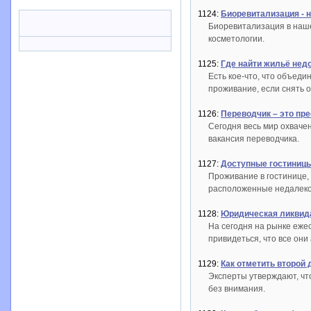
1124:
Биоревитализация - 
Биоревитализация в наше
косметологии.
1125:
Где найти жильё нед
Есть кое-что, что объеди
проживание, если снять 
1126:
Переводчик – это пр
Сегодня весь мир охвачен
вакансия переводчика.
1127:
Доступные гостиницы
Проживание в гостинице, 
расположенные недалеко 
1128:
Юридическая ликвида
На сегодня на рынке еже
привидеться, что все они
1129:
Как отметить второй
Эксперты утверждают, чт
без внимания.