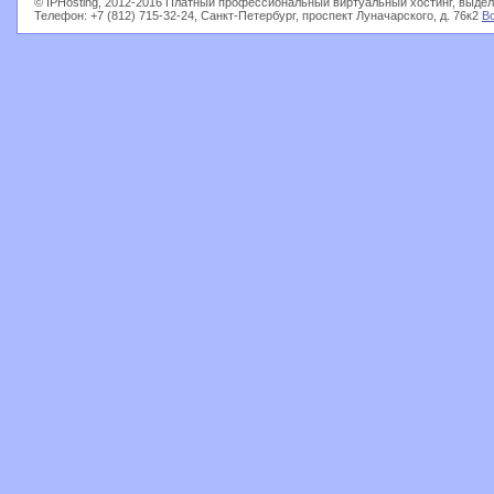
© IPHosting, 2012-2016 Платный профессиональный виртуальный хостинг, выдел
Телефон: +7 (812) 715-32-24, Санкт-Петербург, проспект Луначарского, д. 76к2
В