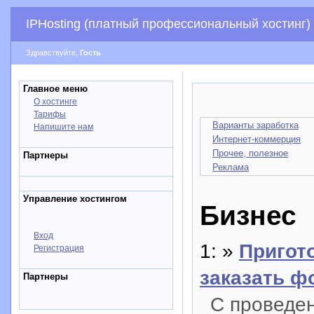
IPHosting (платный профессиональный хостинг)
Здравствуйте,
Гость
Главное меню
О хостинге
Тарифы
Варианты заработка
Напишите нам
Интернет-коммерция
Прочее, полезное
Партнеры
Реклама
Управление хостингом
Бизнес
Вход
1: »
Пригото
Регистрация
заказать ф
Партнеры
С проведен