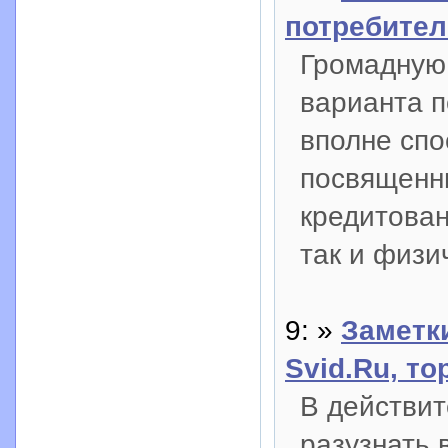
потребител
Громадную 
варианта п
вполне спо
посвященн
кредитова
так и физи
9: »
Заметки
Svid.Ru, т
В действит
разузнать в