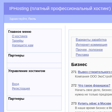
IPHosting (платный профессиональный хостинг)
Здравствуйте,
Гость
Главное меню
О хостинге
Варианты заработка
Тарифы
Интернет-коммерция
Напишите нам
Прочее, полезное
Реклама
Партнеры
Бизнес
Управление хостингом
271:
Вывоз строительного
Компания ООО ЭкоСтройСе
Вход
272:
Что такое франшиза?
Регистрация
Начать свое дело, бизне
нужна не только предпри
Партнеры
273:
Купить офис в Москве
В наше время бизнес в М