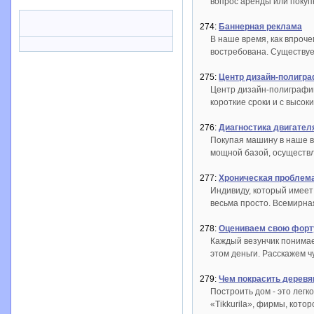
вопрос аренды или покуп
274:
Баннерная реклама
В наше время, как впроче
востребована. Существуе
275:
Центр дизайн-полигра
Центр дизайн-полиграфии
короткие сроки и с высок
276:
Диагностика двигател
Покупая машину в наше в
мощной базой, осуществля
277:
Хроническая проблема
Индивиду, который имеет 
весьма просто. Всемирная
278:
Оцениваем свою форту
Каждый везунчик понимает
этом деньги. Расскажем ч
279:
Чем покрасить дерев
Построить дом - это легк
«Tikkurila», фирмы, котор