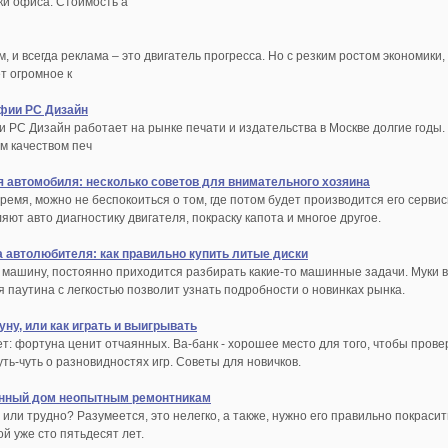
ки офиса. Стоимость а
м, и всегда реклама – это двигатель прогресса. Но с резким ростом экономик
т огромное к
фии PC Дизайн
 PC Дизайн работает на рынке печати и издательства в Москве долгие годы.
им качеством печ
я автомобиля: несколько советов для внимательного хозяина
ремя, можно не беспокоиться о том, где потом будет производится его сер
ют авто диагностику двигателя, покраску капота и многое другое.
 автолюбителя: как правильно купить литые диски
машину, постоянно приходится разбирать какие-то машинные задачи. Муки выб
 паутина с легкостью позволит узнать подробности о новинках рынка.
ну, или как играть и выигрывать
: фортуна ценит отчаянных. Ва-банк - хорошее место для того, чтобы провер
уть-чуть о разновидностях игр. Советы для новичков.
янный дом неопытным ремонтникам
о или трудно? Разумеется, это нелегко, а также, нужно его правильно покрас
ой уже сто пятьдесят лет.