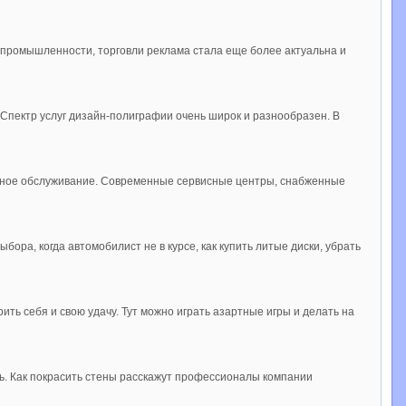
и, промышленности, торговли реклама стала еще более актуальна и
 Спектр услуг дизайн-полиграфии очень широк и разнообразен. В
висное обслуживание. Современные сервисные центры, снабженные
ора, когда автомобилист не в курсе, как купить литые диски, убрать
ить себя и свою удачу. Тут можно играть азартные игры и делать на
ить. Как покрасить стены расскажут профессионалы компании