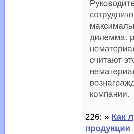
Руководит
сотруднико
максимальн
дилемма: р
нематериа
считают э
нематериа
вознагражд
компании.
226: »
Как 
продукции