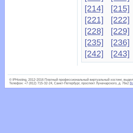
[214]
[215]
[221]
[222]
[228]
[229]
[235]
[236]
[242]
[243]
© IPHosting, 2012-2016 Платный профессиональный виртуальный хостинг, выдел
Телефон: +7 (812) 715-32-24, Санкт-Петербург, проспект Луначарского, д. 76к2
В