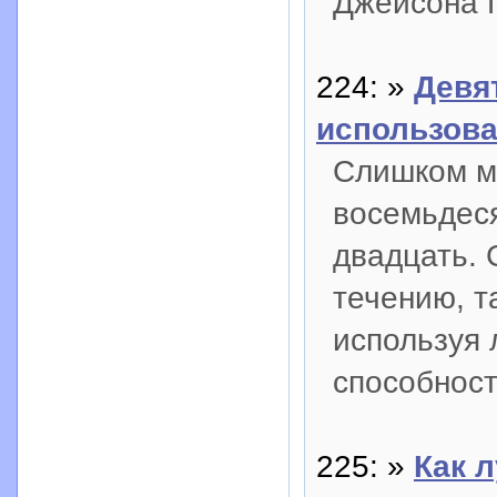
Джейсона 
224: »
Девя
использова
Слишком мн
восемьдеся
двадцать. 
течению, т
используя
способност
225: »
Как 