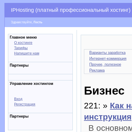
IPHosting (платный профессиональный хостинг)
Здравствуйте,
Гость
Главное меню
О хостинге
Тарифы
Варианты заработка
Напишите нам
Интернет-коммерция
Прочее, полезное
Партнеры
Реклама
Управление хостингом
Бизнес
Вход
221: »
Как 
Регистрация
инструкция
Партнеры
В основном