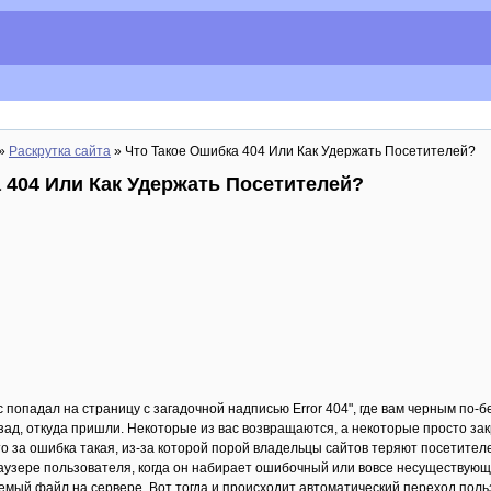
»
Раскрутка сайта
» Что Такое Ошибка 404 Или Как Удержать Посетителей?
 404 Или Как Удержать Посетителей?
с попадал на страницу с загадочной надписью Error 404", где вам черным по
зад, откуда пришли. Некоторые из вас возвращаются, а некоторые просто зак
то за ошибка такая, из-за которой порой владельцы сайтов теряют посетител
аузере пользователя, когда он набирает ошибочный или вовсе несуществующий
мый файл на сервере. Вот тогда и происходит автоматический переход поль