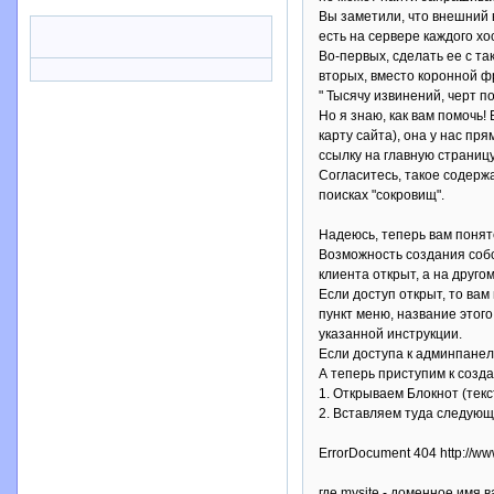
Вы заметили, что внешний 
есть на сервере каждого х
Во-первых, сделать ее с та
вторых, вместо коронной ф
" Тысячу извинений, черт 
Но я знаю, как вам помочь!
карту сайта), она у нас п
ссылку на главную страницу
Согласитесь, такое содержа
поисках "сокровищ".
Надеюсь, теперь вам понят
Возможность создания собс
клиента открыт, а на друго
Если доступ открыт, то ва
пункт меню, название этог
указанной инструкции.
Если доступа к админпанели
А теперь приступим к созд
1. Открываем Блокнот (текс
2. Вставляем туда следующи
ErrorDocument 404 http://www
где mysite - доменное имя 