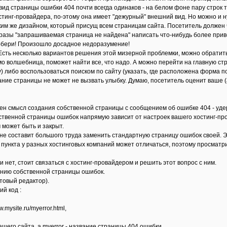
вид страницы ошибки 404 почти всегда одинаков - на белом фоне пару строк 
остинг-провайдера, по-этому она имеет "дежурный" внешний вид. Но можно и 
ким же дизайном, который присущ всем страницам сайта. Посетитель должен ч
разы "запрашиваемая страница не найдена" написать что-нибудь более привет
побери! Произошло досадное недоразумение!
 Есть несколько вариантов решения этой мизерной проблемки, можно обратить
рямо волшебница, поможет найти все, что надо. А можно перейти на главную с
) либо воспользоваться поиском по сайту (указать, где расположена форма по
ние страницы не может не вызвать улыбку. Думаю, посетитель оценит ваше (а
ен смысл создания собственной страницы с сообщением об ошибке 404 - удерж
твенной страницы ошибок напрямую зависит от настроек вашего хостинг-пров
м может быть и закрыт.
м не составит большого труда заменить стандартную страницу ошибок своей.
о пункта у разных хостинговых компаний может отличаться, поэтому просмат
 нет, стоит связаться с хостинг-провайдером и решить этот вопрос с ним.
анию собственной страницы ошибок.
товый редактор).
й код :
.mysite.ru/myerror.html,
вашего сайта, а myerror - название страницы 404 ошибки.