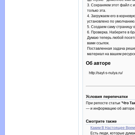
3. Сохраняем этот файл с 
только эта.
4. Загружаем его в корнев
установлено по умолчанию
5. Создаем саму страницу 
6. Проверка. Наберите в бр
Думаю теперь любой посети
вами ссылок.
Поставленная задача решен
материал на вашем ресурс
Об авторе
http://sayt-s-nulya.ru/
Условия перепечатки
При репосте статьи "
Что Та
— и информацию об авторе
Смотрите также
Каким В Настоящее Врем
Есть люди, которые думаю