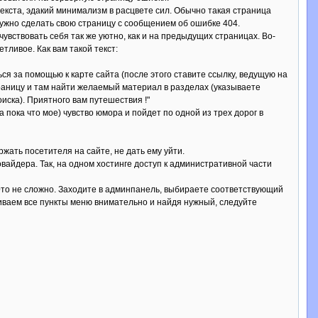
текста, эдакий минимализм в расцвете сил. Обычно такая страница
нужно сделать свою страницу с сообщением об ошибке 404.
увствовать себя так же уютно, как и на предыдущих страницах. Во-
ливое. Как вам такой текст:
ся за помощью к карте сайта (после этого ставите ссылку, ведущую на
траницу и там найти желаемый материал в разделах (указываете
иска). Приятного вам путешествия !"
 пока что мое) чувство юмора и пойдет по одной из трех дорог в
ать посетителя на сайте, не дать ему уйти.
айдера. Так, на одном хостинге доступ к административной части
 Это не сложно. Заходите в админпанель, выбираете соответствующий
риваем все пункты меню внимательно и найдя нужный, следуйте