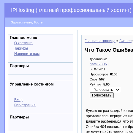
IPHosting (платный профессиональный хостинг)
Здравствуйте,
Гость
Главное меню
Главная страница
»
Бизнес
О хостинге
Тарифы
Что Такое Ошибка
Напишите нам
Добавлено:
natali2306
|
Партнеры
06.07.2011
Просмотров:
8106
Слов:
567
Управление хостингом
Рейтинг:
5.00
Вход
Регистрация
Думаю не раз каждый из ва
предлагалось вернуться на
Партнеры
Давайте разберемся, что э
Ошибка 404 возникает в бр
не может найти запрашивае