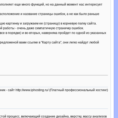
 выполняет еще много функций, но на данный момент нас интересует
расположение и название страницы ошибок, а не как было раньше
ю картинку и загружаем ее (страницу) в корневую папку сайта.
ной работы - очень даже симпатичную страничку ошибок.
се в порядке) и во-вторых, наверняка пройдет по одной из указанных
едложеной вами ссылке в "Карту сайта", они легко найдут любой
ник - сайт http://www.iphosting.ru/ (Платный профессиональный хостинг)
остой процесс, включающий создание дизайна, верстку, массу анализов