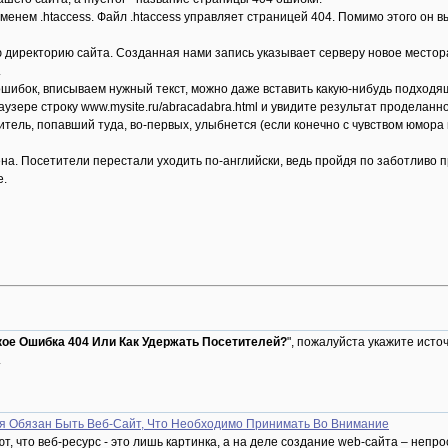
именем .htaccess. Файл .htaccess управляет страницей 404. Помимо этого он
ую директорию сайта. Созданная нами запись указывает серверу новое место
.
ошибок, вписываем нужный текст, можно даже вставить какую-нибудь подходящу
аузере строку www.mysite.ru/abracadabra.html и увидите результат проделан
тель, попавший туда, во-первых, улыбнется (если конечно с чувством юмора в
а. Посетители перестали уходить по-английски, ведь пройдя по заботливо пр
е.
кое Ошибка 404 Или Как Удержать Посетителей?
", пожалуйста укажите источ
.
я Обязан Быть Веб-Сайт, Что Необходимо Принимать Во Внимание
т, что веб-ресурс - это лишь картинка, а на деле создание web-сайта – непр