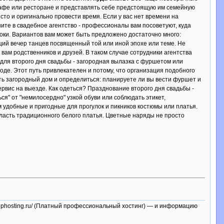
 кафе или ресторане и представлять себе предстоящую им семейную
то и оригинально провести время. Если у вас нет времени на
ите в свадебное агентство - профессионалы вам посоветуют, куда
оки. Вариантов вам может быть предложено достаточно много:
ий вечер танцев посвященный той или иной эпохе или теме. Не
 вам родственников и друзей. В таком случае сотрудники агентства
 для второго дня свадьбы - загородная вылазка с фуршетом или
оде. Этот путь привлекателен и потому, что организация подобного
ь загородный дом и определиться: планируете ли вы вести фуршет и
вис на выезде. Как одеться? Празднование второго дня свадьбы -
ься" от "немилосердно" узкой обуви или соблюдать этикет,
 удобные и пригодные для прогулок и пикников костюмы или платья.
ласть традиционного белого платья. Цветные наряды не просто
ww.iphosting.ru/ (Платный профессиональный хостинг) — и информацию