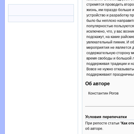
стремятся проводить второ
жизнь, им гораздо больше 
устройство и разработку п
было бы неплохо направить
популярностью пользуются 
исключено, что, у вас возн
подскажут, на какие райск
увлекательный пикник. И о
мероприятия не является д
содержательную сторону ме
время свободы и большой ле
поддерживая традиции и на
Вовсе не нужно отказывать
поддерживают праздничный
Об авторе
Константин Рогов
Условия перепечатки
При репосте статьи "
Как от
об авторе.