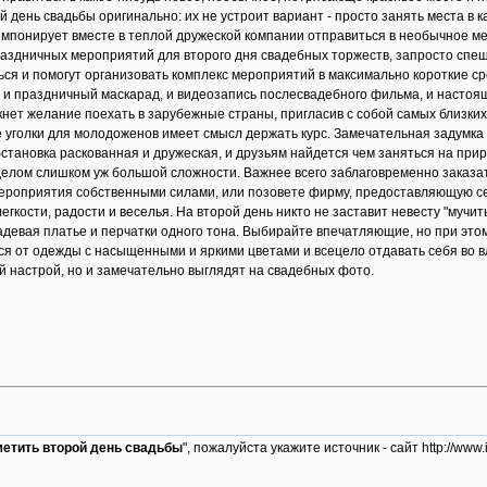
й день свадьбы оригинально: их не устроит вариант - просто занять места в
импонирует вместе в теплой дружеской компании отправиться в необычное мес
раздничных мероприятий для второго дня свадебных торжеств, запросто спеш
ся и помогут организовать комплекс мероприятий в максимально короткие ср
и праздничный маскарад, и видеозапись послесвадебного фильма, и настоящ
икнет желание поехать в зарубежные страны, пригласив с собой самых близких
ие уголки для молодоженов имеет смысл держать курс. Замечательная задумка
бстановка раскованная и дружеская, и друзьям найдется чем заняться на прир
елом слишком уж большой сложности. Важнее всего заблаговременно заказат
роприятия собственными силами, или позовете фирму, предоставляющую сер
гкости, радости и веселья. На второй день никто не заставит невесту "мучит
девая платье и перчатки одного тона. Выбирайте впечатляющие, но при этом
ся от одежды с насыщенными и яркими цветами и всецело отдавать себя во в
 настрой, но и замечательно выглядят на свадебных фото.
метить второй день свадьбы
", пожалуйста укажите источник - сайт http://w