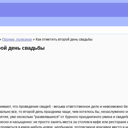
»
Прочее, полезное
» Как отметить второй день свадьбы
рой день свадьбы
мают, что проведение свадеб - весьма ответственное дело и невозможно бе
ально все, то второй день праздника чаще, чем хотелось бы, незаслуженно о
ятия, уже несколько "развеявшихся" от бурного праздничного ужина и сваде
ресно и насыщенно: не просто занять места за столом в кафе или ресторане 
тправиться в какое-нибудь новое, необычное, потрясающе красивое место и 