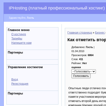
IPHosting (платный профессиональный хостинг)
Здравствуйте,
Гость
Главное меню
Главная страница
»
Бизнес
О хостинге
Тарифы
Как отметить вто
Напишите нам
Добавлено:
Гость
|
01.04.2010
Партнеры
Просмотров:
6864
Слов:
411
Рейтинг:
Нет
Управление хостингом
оценки
Вход
Регистрация
Опытные люди отлично пони
ответственно подходят букв
Партнеры
памяти участников меропри
отмечать второй день инте
компании близких друзей о