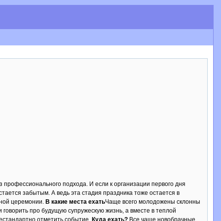
з профессионального подхода. И если к организации первого дня
стается забытым. А ведь эта стадия праздника тоже остается в
бной церемонии.
В какие места ехать
Чаще всего молодожены склонны
и говорить про будущую супружескую жизнь, а вместе в теплой
нестандартно отметить событие.
Куда ехать?
Все чаще новобрачные