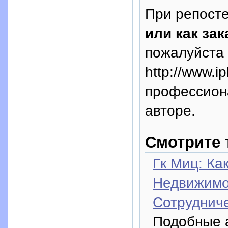
При репосте
или как за
пожалуйста 
http://www.i
профессион
авторе.
Смотрите 
Гк Миц: Ка
Недвижимо
Сотруднич
Подобные а