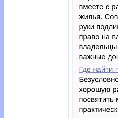
вместе с 
жилья. Со
руки подл
право на 
владельцы
важные док
Где найти 
Безусловно
хорошую ра
посвятить 
практическ