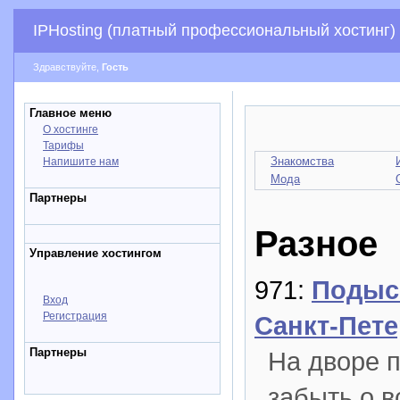
IPHosting (платный профессиональный хостинг)
Здравствуйте,
Гость
Главное меню
О хостинге
Тарифы
Знакомства
Напишите нам
Мода
Партнеры
Разное
Управление хостингом
971:
Подыс
Вход
Регистрация
Санкт-Пете
Партнеры
На дворе п
забыть о 