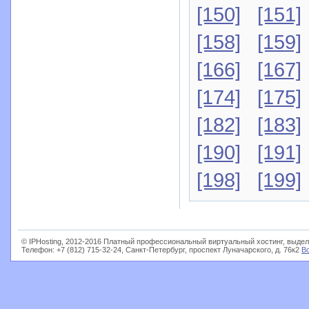
[150]
[151]
[158]
[159]
[166]
[167]
[174]
[175]
[182]
[183]
[190]
[191]
[198]
[199]
© IPHosting, 2012-2016 Платный профессиональный виртуальный хостинг, выдел
Телефон: +7 (812) 715-32-24, Санкт-Петербург, проспект Луначарского, д. 76к2
В