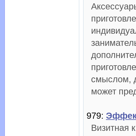
Аксессуар
приготовл
индивидуа
занимател
дополните
приготовл
смыслом, д
может пре
979:
Эффек
Визитная к