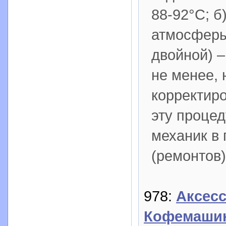
88-92°С; б
атмосферы
двойной) 
не менее, 
корректир
эту проце
механик в
(ремонтов)
978:
Аксес
Кофемаши