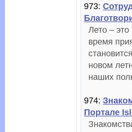
973:
Сотру
Благотвор
Лето – это
время при
становитс
новом лет
наших поль
974:
Знако
Портале Is
Знакомств