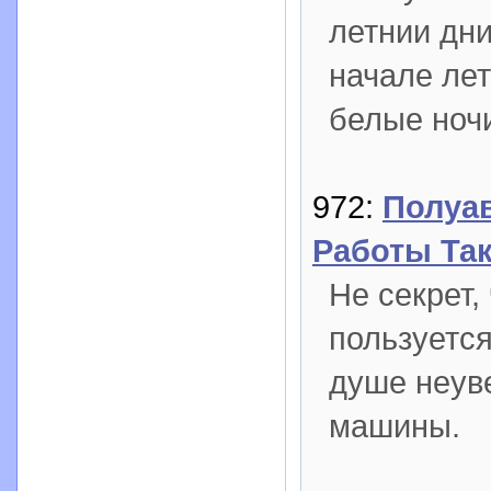
летнии дни
начале лет
белые ноч
972:
Полуав
Работы Та
Не секрет,
пользуется
душе неув
машины.