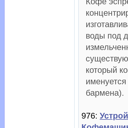
Кофе эспре
концентри
изготавли
воды под 
измельчен
существую
который ко
именуется 
бармена).
976:
Устро
Кофемашины