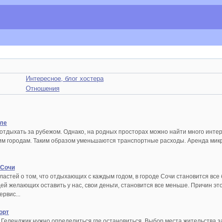
Интересное, блог хостера
Отношения
ле
отдыхать за рубежом. Однако, на родных просторах можно найти много интер
им городам. Таким образом уменьшаются транспортные расходы. Аренда мик
 Сочи
астей о том, что отдыхающих с каждым годом, в городе Сочи становится все 
дей желающих оставить у нас, свои деньги, становится все меньше. Причин эт
ервис...
орт
 Геленджик нужно определиться где остановиться. Выбор места жительства за