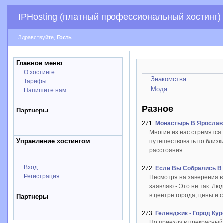
IPHosting (платный профессиональный хостинг)
Здравствуйте,
Гость
Главное меню
О хостинге
Знакомства
Тарифы
Мода
Напишите нам
Разное
Партнеры
271:
Монастырь В Ярослав
Многие из нас стремятся 
Управление хостингом
путешествовать по близк
расстояния.
Вход
272:
Если Вы Собрались В
Регистрация
Несмотря на заверения вл
заявляю - Это не так. Лю
в центре города, цены и с
Партнеры
273:
Геленджик - Город Кур
По приезду в прекрасный