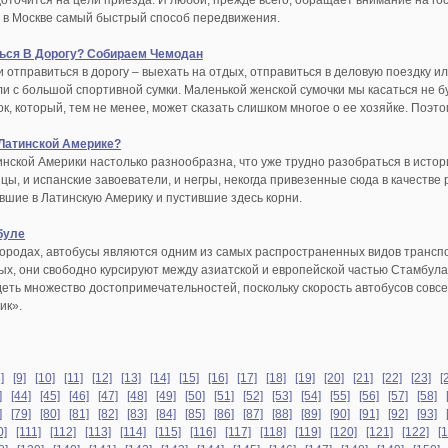
доточится на цели приезда. И любой, прежде всего, обращает внимание на го
о в Москве самый быстрый способ передвижения.
ься В Дорогу? Собираем Чемодан
отправиться в дорогу – выехать на отдых, отправиться в деловую поездку ил
и с большой спортивной сумки. Маленькой женской сумочки мы касаться не буд
к, который, тем не менее, может сказать слишком многое о ее хозяйке. Поэ
 Латинской Америке?
нской Америки настолько разнообразна, что уже трудно разобраться в истор
ы, и испанские завоеватели, и негры, некогда привезенные сюда в качестве р
шие в Латинскую Америку и пустившие здесь корни.
буле
городах, автобусы являются одним из самых распространенных видов транспо
ых, они свободно курсируют между азиатской и европейской частью Стамбула.
еть множество достопримечательностей, поскольку скорость автобусов совсем
ик».
]
[9]
[10]
[11]
[12]
[13]
[14]
[15]
[16]
[17]
[18]
[19]
[20]
[21]
[22]
[23]
[
]
[44]
[45]
[46]
[47]
[48]
[49]
[50]
[51]
[52]
[53]
[54]
[55]
[56]
[57]
[58]
]
[79]
[80]
[81]
[82]
[83]
[84]
[85]
[86]
[87]
[88]
[89]
[90]
[91]
[92]
[93]
0]
[111]
[112]
[113]
[114]
[115]
[116]
[117]
[118]
[119]
[120]
[121]
[122]
[