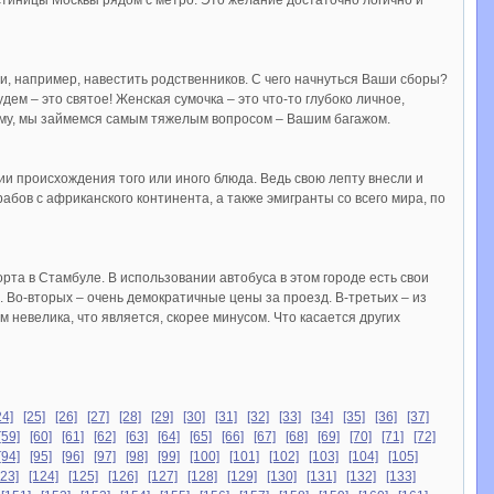
стиницы Москвы рядом с метро. Это желание достаточно логично и
и, например, навестить родственников. С чего начнуться Ваши сборы?
ем – это святое! Женская сумочка – это что-то глубоко личное,
тому, мы займемся самым тяжелым вопросом – Вашим багажом.
ии происхождения того или иного блюда. Ведь свою лепту внесли и
абов с африканского континента, а также эмигранты со всего мира, по
рта в Стамбуле. В использовании автобуса в этом городе есть свои
 Во-вторых – очень демократичные цены за проезд. В-третьих – из
 невелика, что является, скорее минусом. Что касается других
24]
[25]
[26]
[27]
[28]
[29]
[30]
[31]
[32]
[33]
[34]
[35]
[36]
[37]
[59]
[60]
[61]
[62]
[63]
[64]
[65]
[66]
[67]
[68]
[69]
[70]
[71]
[72]
[94]
[95]
[96]
[97]
[98]
[99]
[100]
[101]
[102]
[103]
[104]
[105]
123]
[124]
[125]
[126]
[127]
[128]
[129]
[130]
[131]
[132]
[133]