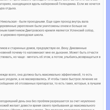
наториях, находящихся вдоль набережной Геленджика. Если же хочется
тура отдыха.
 Никольская - были проездными. Еще один проход внутрь вала
 деревянные укрепления были уничтожены огнем и больше не
ным памятником Дмитровского кремля является Успенский собор,
 и церковно-приходская школа.
 бликов и старинных домов, предчувствую ее..Вену. Диковинные
сновений почему-то напоминают мне ее дыхание..Может быть отчасти
ствовать, но чаще - мечтать об этом, а потом, улыбаясь,возвращаться в
ежде всего, она должна быть максимально эффективной, то есть
но уходили, а не маскировались. И чтобы такое быстрое лечение не
общение об отозванных препаратах, то есть таких, которые, в лучшем
 сегодняшний день она без проблем разрешается за счет неуклонно
иезжий желает довести время своего пребывания до максимального