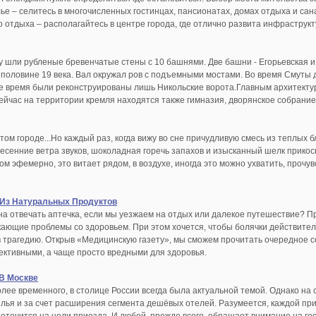
лье – селитесь в многочисленных гостинцах, пансионатах, домах отдыха и са
о отдыха – располагайтесь в центре города, где отлично развита инфраструк
му шли рубленые бревенчатые стены с 10 башнями. Две башни - Егорьевская и
 половине 19 века. Вал окружал ров с подъемными мостами. Во время Смуты
 время были реконструированы лишь Никольские ворота.Главным архитектур
Сейчас на территории кремля находятся также гимназия, дворянское собрание
в этом городе...Но каждый раз, когда вижу во сне причудливую смесь из теплых
есенние ветра звуков, шоколадная горечь запахов и изысканный шелк прико
ком эфемерно, это витает рядом, в воздухе, иногда это можно ухватить, прочув
 Из Натуральных Продуктов
а отвечать аптечка, если мы уезжаем на отдых или далекое путешествие? Пр
ающие проблемы со здоровьем. При этом хочется, чтобы болячки действитель
 трагедию. Открыв «Медицинскую газету», мы сможем прочитать очередное со
ективными, а чаще просто вредными для здоровья.
В Москве
олее временного, в столице России всегда была актуальной темой. Однако на
илья и за счет расширения сегмента дешёвых отелей. Разумеется, каждой пр