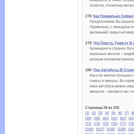
комфорта, а также сосре
понятно, поскольку метр
278:
Как Правильно Собрат
Предположим, Вы решили 
Правильно, с чемодана ил
маленький закрытый миро
279:
Что Поесть Туристу В
Кулинария в странах Лати
коренные жители – индейц
разным причинам приехав
280:
Про Автобусы В Стам
Как и во многих больших 
плюсы и минусы. Во-перв
окна автобуса можно увид
минусов – пробки в час «п
Страница 28 из 205
[1]
[2]
[3]
[4]
[5]
[6]
[7]
[8
[38]
[39]
[40]
[41]
[42]
[43
[73]
[74]
[75]
[76]
[77]
[78
[106]
[107]
[108]
[109]
[11