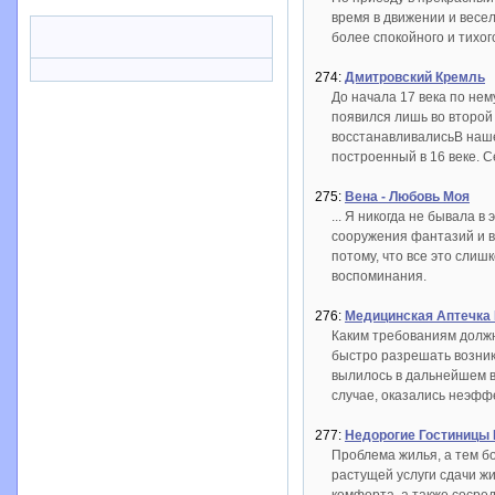
время в движении и весе
более спокойного и тихог
274:
Дмитровский Кремль
До начала 17 века по не
появился лишь во второй
восстанавливалисьВ наше
построенный в 16 веке. 
275:
Вена - Любовь Моя
... Я никогда не бывала 
сооружения фантазий и в
потому, что все это слиш
воспоминания.
276:
Медицинская Аптечка
Каким требованиям должн
быстро разрешать возник
вылилось в дальнейшем в
случае, оказались неэфф
277:
Недорогие Гостиницы 
Проблема жилья, а тем б
растущей услуги сдачи ж