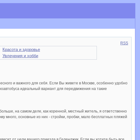
RSS
Красота и здоровье
Увлечения и хобби
есного и важного для себя. Если Вы живете в Москве, особенно удобно
роавтобуса идеальный вариант для передвижения на такие
больше, на самом деле, как коренной, местный житель, я ответственно
ому много, основные из них - стройки, пробки, мало бесплатных пляжей
висит от цели вашего приезда в Геленджик. Если вы хотите быть все