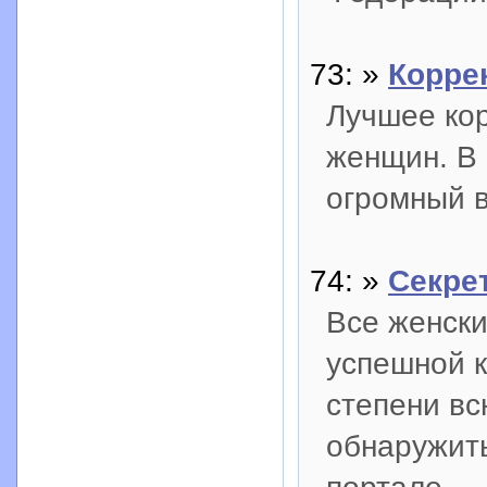
73: »
Коррек
Лучшее ко
женщин. В 
огромный в
74: »
Секре
Все женски
успешной к
степени в
обнаружит