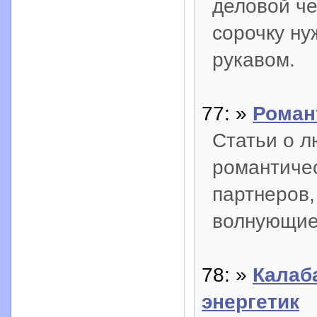
деловой че
сорочку ну
рукавом.
77: »
Романт
Статьи о лю
романтичес
партнеров,
волнующие
78: »
Калаб
энергетик