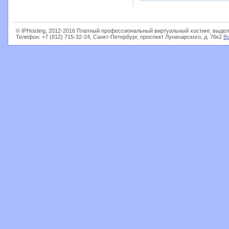
© IPHosting, 2012-2016 Платный профессиональный виртуальный хостинг, выдел
Телефон: +7 (812) 715-32-24, Санкт-Петербург, проспект Луначарского, д. 76к2
В