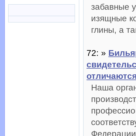
забавные 
изящные ко
глины, а т
72: »
Билья
свидетельс
отличаются
Наша орга
производст
профессион
соответст
Федерации 