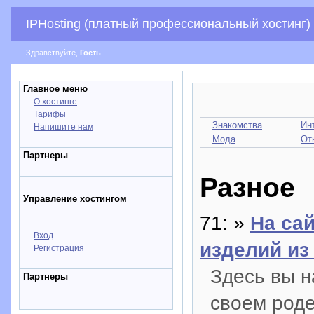
IPHosting (платный профессиональный хостинг)
Здравствуйте,
Гость
Главное меню
О хостинге
Тарифы
Знакомства
Ин
Напишите нам
Мода
От
Партнеры
Разное
Управление хостингом
71: »
На са
Вход
изделий из
Регистрация
Здесь вы н
Партнеры
своем роде