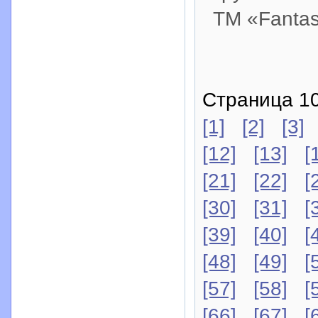
ТМ «Fantas
Страница 10
[1]
[2]
[3]
[12]
[13]
[
[21]
[22]
[
[30]
[31]
[
[39]
[40]
[
[48]
[49]
[
[57]
[58]
[
[66]
[67]
[