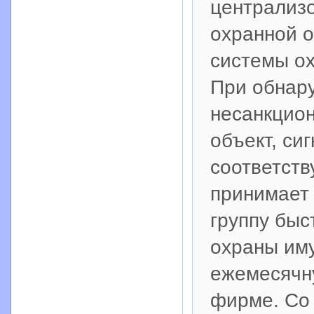
централиз
охранной о
системы о
При обнар
несанкцион
объект, си
соответств
принимает 
группу быс
охраны им
ежемесячн
фирме. Со