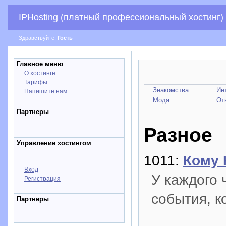
IPHosting (платный профессиональный хостинг)
Здравствуйте,
Гость
Главное меню
О хостинге
Тарифы
Знакомства
Ин
Напишите нам
Мода
От
Партнеры
Разное
Управление хостингом
1011:
Кому 
Вход
У каждого 
Регистрация
события, к
Партнеры