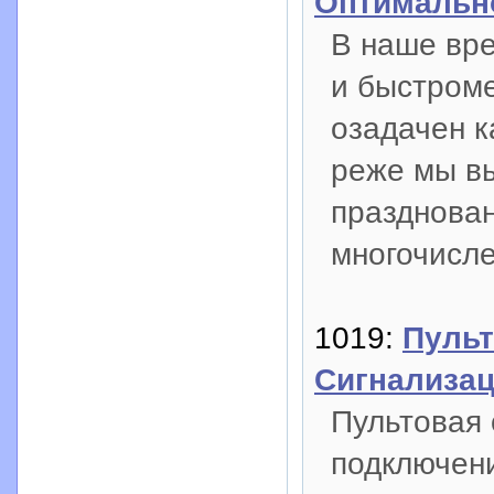
Оптимальн
В наше вр
и быстром
озадачен 
реже мы в
празднова
многочисле
1019:
Пуль
Сигнализа
Пультовая 
подключени