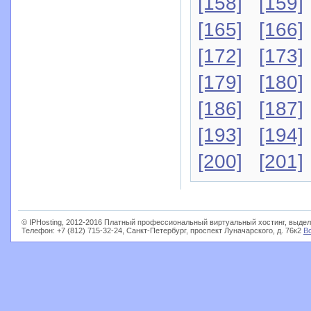
[158]
[159]
[165]
[166]
[172]
[173]
[179]
[180]
[186]
[187]
[193]
[194]
[200]
[201]
© IPHosting, 2012-2016 Платный профессиональный виртуальный хостинг, выдел
Телефон: +7 (812) 715-32-24, Санкт-Петербург, проспект Луначарского, д. 76к2
В