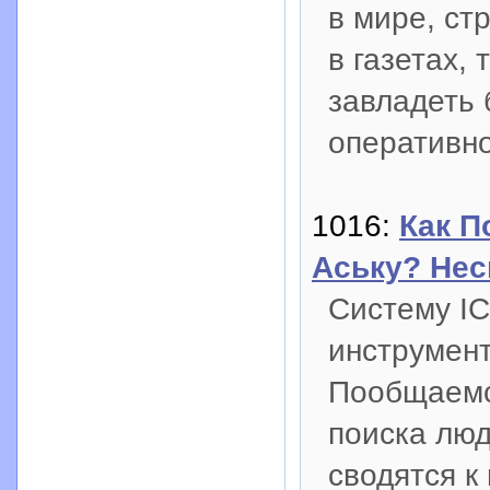
в мире, ст
в газетах,
завладеть 
оперативно
1016:
Как П
Аську? Нес
Систему IC
инструмент
Пообщаемся
поиска люд
сводятся к