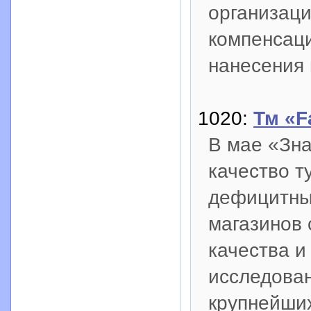
организаци
компенсаци
нанесения
1020:
Тм «F
В мае «Зна
качество т
дефицитный
магазинов 
качества и
исследован
крупнейших