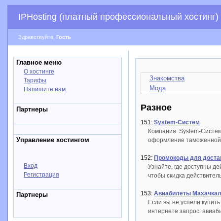
IPHosting (платный профессиональный хостинг)
Здравствуйте,
Гость
Главное меню
О хостинге
Знакомства
Тарифы
Мода
Напишите нам
Разное
Партнеры
151:
System-Систем
Компания. System-Систе
Управление хостингом
оформление таможенной 
152:
Промокоды для доставк
Вход
Узнайте, где доступны д
Регистрация
чтобы скидка действител
153:
Авиабилеты Махачкала
Партнеры
Если вы не успели купить
интернете запрос: авиаб