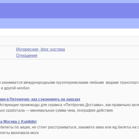
Интересное, блог хостера
Отношения
м занимается международными грузоперевозками любыми видами транспорт
и другой необхо
и в Пятерочке: как сэкономить на заказах
ействующие промокоды для сервиса «Пятёрочка Доставка», как правильно акти
ьно сработала — минимальная сумма чека, география действия.
 Москва с Kupibilet
 билеты по акции, не стоит расстраиваться, закажите авиа или жд билеты на
илеты махачкала моск