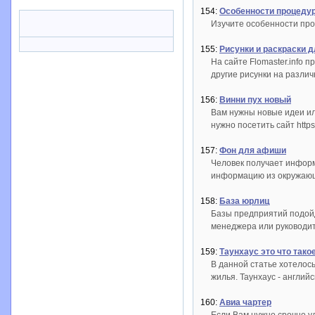
154:
Особенности процеду
Изучите особенности про
155:
Рисунки и раскраски д
На сайте Flomaster.info 
другие рисунки на разли
156:
Винни пух новый
Вам нужны новые идеи ил
нужно посетить сайт https:
157:
Фон для афиши
Человек получает информа
информацию из окружаю
158:
База юрлиц
Базы предприятий подойд
менеджера или руководит
159:
Таунхаус это что тако
В данной статье хотелос
жилья. Таунхаус - англий
160:
Авиа чартер