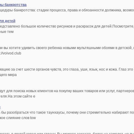
ры банкротства
цедуры банкротства: стадии процесса, права и обязанности должника, возмо
ля детей
представлено большое количество рисунков и раскрасок для детей.Посмотрите
чные тем
и вы хотите удивить своего ребенка новыми мультяшными обоями в детской, 
//voivod.club
цию за счет шести органов чувств, это глаза, уши, язык, нос и кожа. Глаз э
щего мира
ут для поиска новых клиентов на покупку ваших товаров или услуг, партнеро
еля.На этом сайте е
е
ь бы разобраться что такое таунхаусы, почему они стремительно набирают п
ское слияние слов tow