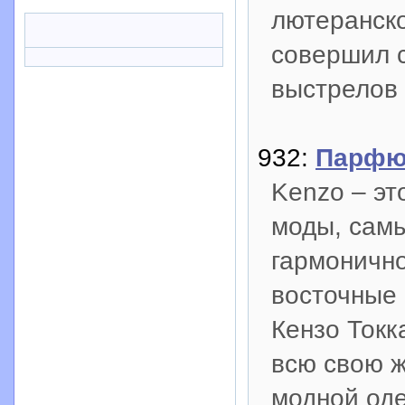
лютеранско
совершил 
выстрелов 
932:
Парфю
Kenzo – э
моды, самы
гармонично
восточные 
Кензо Токк
всю свою ж
модной оде