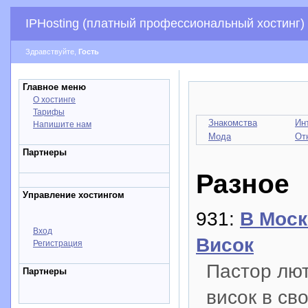
IPHosting (платный профессиональный хостинг)
Здравствуйте,
Гость
Главное меню
О хостинге
Тарифы
Знакомства
Ин
Напишите нам
Мода
От
Партнеры
Разное
Управление хостингом
931:
В Моск
Вход
Висок
Регистрация
Пастор лют
Партнеры
висок в св