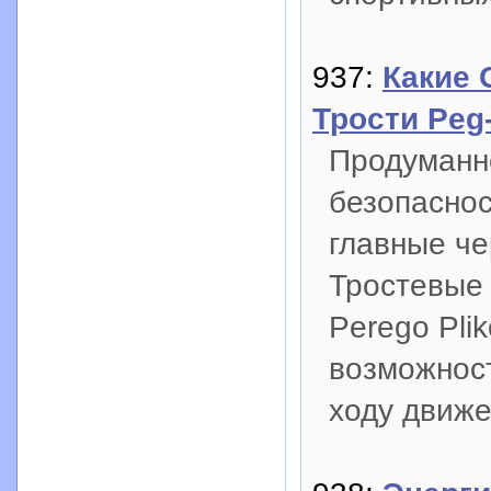
937:
Какие 
Трости Peg-
Продуманн
безопаснос
главные че
Тростевые 
Perego Pli
возможност
ходу движе