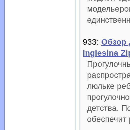
модельеров
единственн
933:
Обзор 
Inglesina Z
Прогулочны
распростр
люльке реб
прогулочно
детства. П
обеспечит 