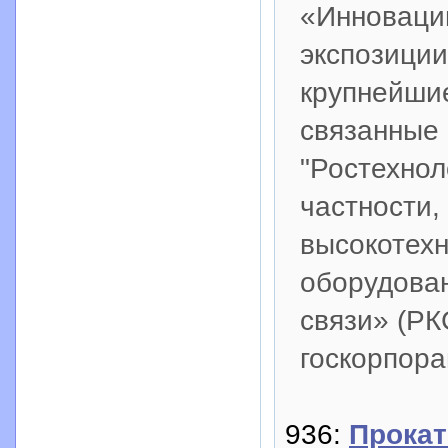
«Инновации
экспозиции
крупнейши
связанные 
"Ростехнол
частности,
высокотех
оборудова
связи» (РК
госкорпора
936:
Прокат