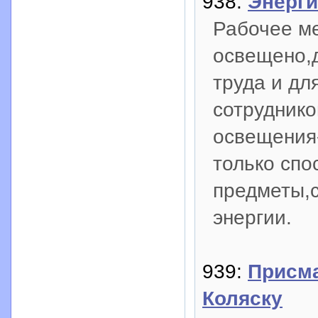
938:
Энерги
Рабочее м
освещено,
труда и дл
сотруднико
освещения
только сп
предметы,с
энергии.
939:
Присм
Коляску