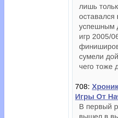
лишь тольк
оставался 
успешным д
игр 2005/06
финиширов
сумели дой
чего тоже 
708:
Хроник
Игры От На
В первый р
вышел в в