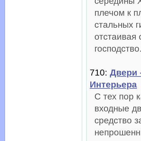
середины X
плечом к п
стальных г
отстаивая 
господство
710:
Двери 
Интерьера
С тех пор 
входные дв
средство з
непрошенны