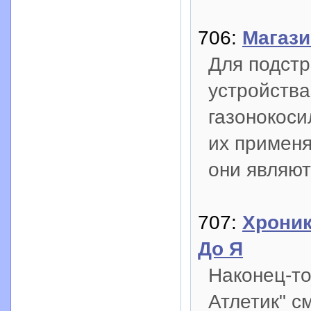
706:
Магази
Для подстр
устройства
газонокоси
их применя
они являю
707:
Хроник
До Я
Наконец-то
Атлетик" с