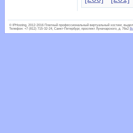
© IPHosting, 2012-2016 Платный профессиональный виртуальный хостинг, выдел
Телефон: +7 (812) 715-32-24, Санкт-Петербург, проспект Луначарского, д. 76к2
В