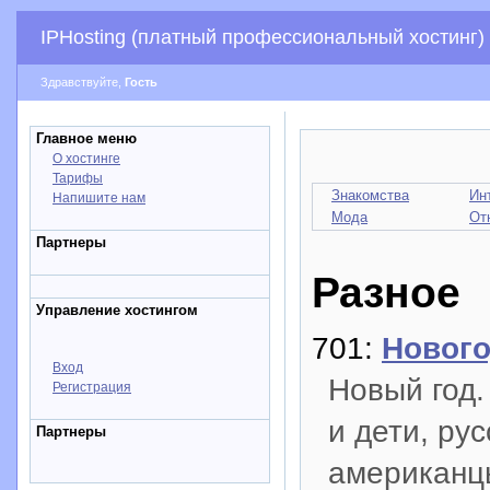
IPHosting (платный профессиональный хостинг)
Здравствуйте,
Гость
Главное меню
О хостинге
Тарифы
Знакомства
Ин
Напишите нам
Мода
От
Партнеры
Разное
Управление хостингом
701:
Нового
Вход
Новый год.
Регистрация
и дети, ру
Партнеры
американц