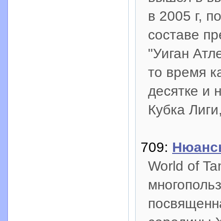
в 2005 г, 
составе пр
"Уиган Атл
то время к
десятке и 
Кубка Лиги
709:
Нюансы
World of T
многопольз
посвященн