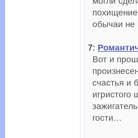
могли сдел
похищение
обычаи не 
7:
Романтич
Вот и прош
произнесе
счастья и 
игристого 
зажигател
гости…