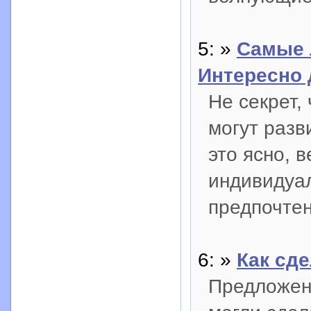
5: »
Самые 
Интересно
Не секрет,
могут разв
это ясно, 
индивидуа
предпочте
6: »
Как сд
Предложен