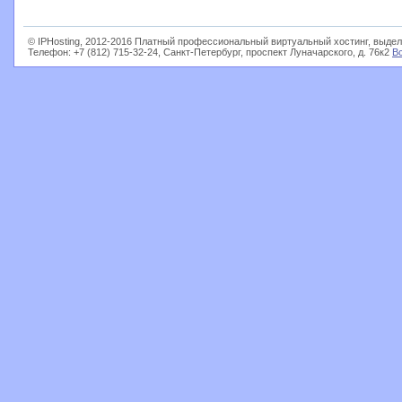
© IPHosting, 2012-2016 Платный профессиональный виртуальный хостинг, выдел
Телефон: +7 (812) 715-32-24, Санкт-Петербург, проспект Луначарского, д. 76к2
В