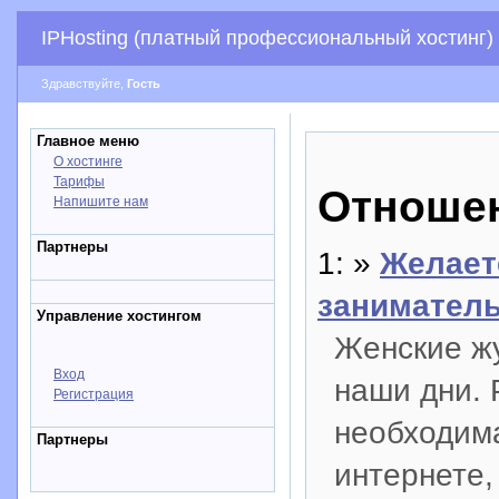
IPHosting (платный профессиональный хостинг)
Здравствуйте,
Гость
Главное меню
О хостинге
Тарифы
Отноше
Напишите нам
Партнеры
1: »
Желает
заниматель
Управление хостингом
Женские жу
Вход
наши дни. 
Регистрация
необходима
Партнеры
интернете,