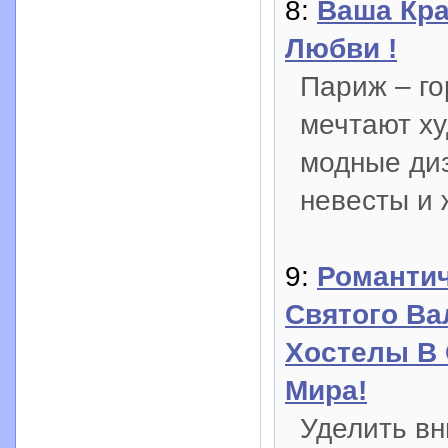
8:
Ваша Кра
Любви !
Париж – го
мечтают ху
модные диз
невесты и 
9:
Романтич
Святого Ва
Хостелы В
Мира!
Уделить вн