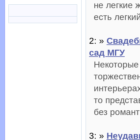
не легкие 
есть легки
2: »
Свадеб
сад МГУ
Некоторые
торжестве
интерьерах
то предста
без романт
3: »
Неудав