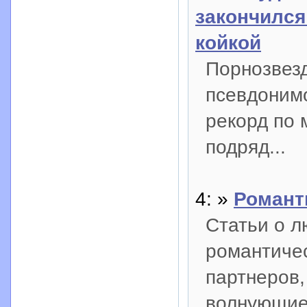
закончился
койкой
Порнозвез
псевдоним
рекорд по 
подряд...
4: »
Романти
Статьи о лю
романтичес
партнеров,
волнующие