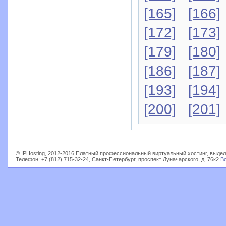
[165]
[166]
[172]
[173]
[179]
[180]
[186]
[187]
[193]
[194]
[200]
[201]
© IPHosting, 2012-2016 Платный профессиональный виртуальный хостинг, выдел
Телефон: +7 (812) 715-32-24, Санкт-Петербург, проспект Луначарского, д. 76к2
В