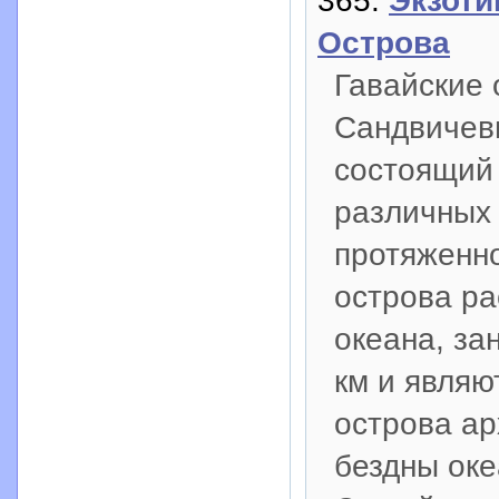
365:
Экзоти
Острова
Гавайские 
Сандвичевы
состоящий 
различных
протяженно
острова ра
океана, за
км и являю
острова ар
бездны оке