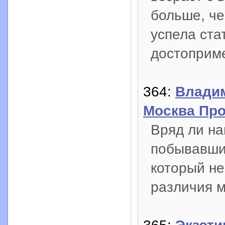
больше, че
успела ст
достоприм
364:
Владим
Москва Про
Вряд ли на
побывавший
который не
различия м