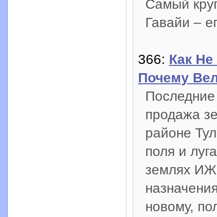
Самый круп
Гавайи – е
366:
Как Не
Почему Вел
Последние 
продажа зе
районе Тул
поля и луг
землях ИЖС
назначения)
новому, по