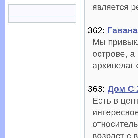
является р
362:
Гавана
Мы привыкл
острове, а
архипелаг 
363:
Дом С 
Есть в цен
интересное
относитель
возраст с 