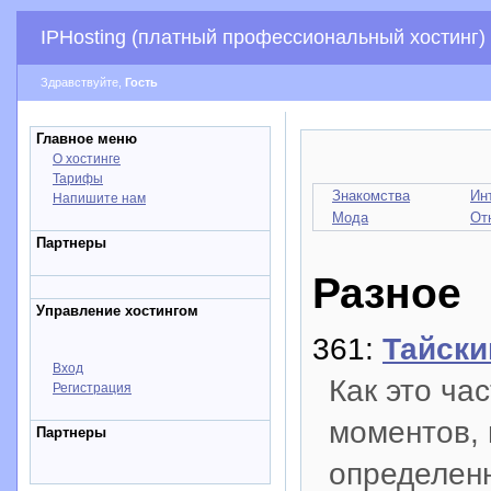
IPHosting (платный профессиональный хостинг)
Здравствуйте,
Гость
Главное меню
О хостинге
Тарифы
Знакомства
Ин
Напишите нам
Мода
От
Партнеры
Разное
Управление хостингом
361:
Тайски
Вход
Как это ча
Регистрация
моментов,
Партнеры
определенн