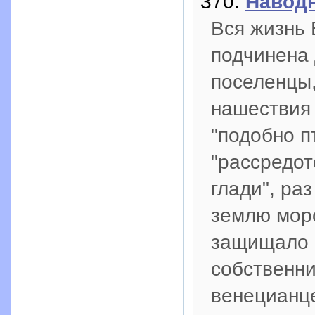
370:
Наводн
Вся жизнь 
подчинена 
поселенцы,
нашествия 
"подобно п
"рассредот
глади", ра
землю морс
защищало и
собственни
венецианц