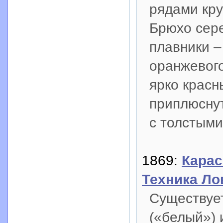
рядами кру
Брюхо сере
плавники –
оранжевого
ярко красн
приплюснут
с толстыми
1869:
Карас
Техника Ло
Существует
(«белый») 