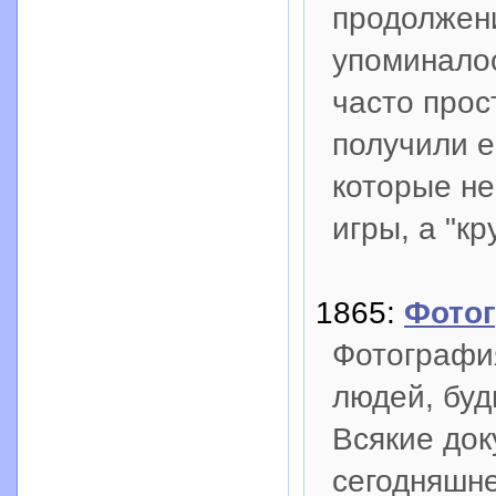
продолжен
упоминалос
часто прос
получили е
которые не
игры, а "к
1865:
Фото
Фотография
людей, буд
Всякие до
сегодняшн