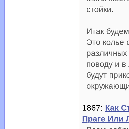
стойки.
Итак будем
Это колье 
различных 
поводу и в
будут прик
окружающи
1867:
Как С
Праге Или