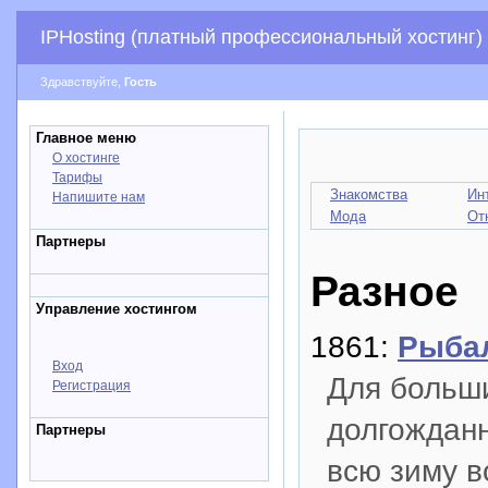
IPHosting (платный профессиональный хостинг)
Здравствуйте,
Гость
Главное меню
О хостинге
Тарифы
Знакомства
Ин
Напишите нам
Мода
От
Партнеры
Разное
Управление хостингом
1861:
Рыба
Вход
Для больши
Регистрация
долгожданн
Партнеры
всю зиму 