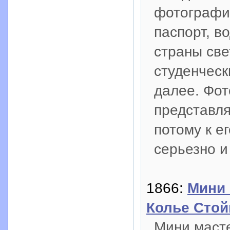
фотографие
паспорт, в
страны све
студенческ
далее. Фот
представля
потому к е
серьезно и
1866:
Мини 
Колье Стой
Мини масте