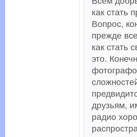
Всем добры
как стать
Вопрос, ко
прежде все
как стать 
это. Конеч
фотографом
сложностей
предвидитс
друзьям, и
радио хор
распростра