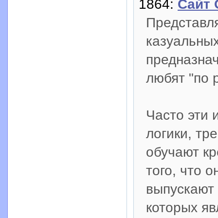
1864:
Сайт 
Представл
казуальных
предназнач
любят "по 
Часто эти 
логики, тр
обучают кр
того, что о
выпускают 
которых яв