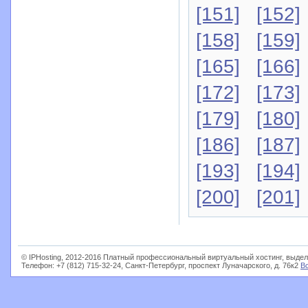
[151]
[152]
[158]
[159]
[165]
[166]
[172]
[173]
[179]
[180]
[186]
[187]
[193]
[194]
[200]
[201]
© IPHosting, 2012-2016 Платный профессиональный виртуальный хостинг, выдел
Телефон: +7 (812) 715-32-24, Санкт-Петербург, проспект Луначарского, д. 76к2
В