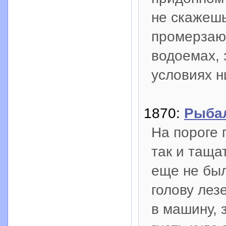
не скажешь
промерзаю
водоемах, 
условиях н
1870:
Рыбал
На пороге 
так и таща
еще не был
голову лез
в машину, 