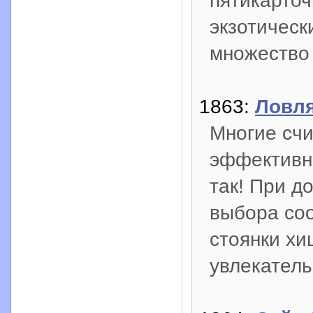
пятикарточ
экзотическ
множество 
1863:
Ловля
Многие счи
эффективна
так! При д
выбора со
стоянки х
увлекатель