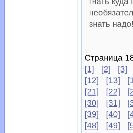
гнать куда
необязател
знать надо
Страница 18
[1]
[2]
[3]
[12]
[13]
[
[21]
[22]
[
[30]
[31]
[
[39]
[40]
[
[48]
[49]
[