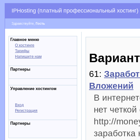
IPHosting (платный профессиональный хостинг)
Здравствуйте,
Гость
Главное меню
О хостинге
Тарифы
Вариант
Напишите нам
Партнеры
61:
Заработ
Вложений
Управление хостингом
В интернет
Вход
нет четкой
Регистрация
http://mone
Партнеры
заработка 