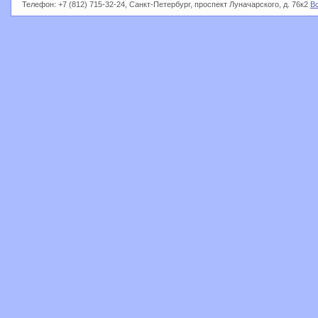
Телефон: +7 (812) 715-32-24, Санкт-Петербург, проспект Луначарского, д. 76к2
В