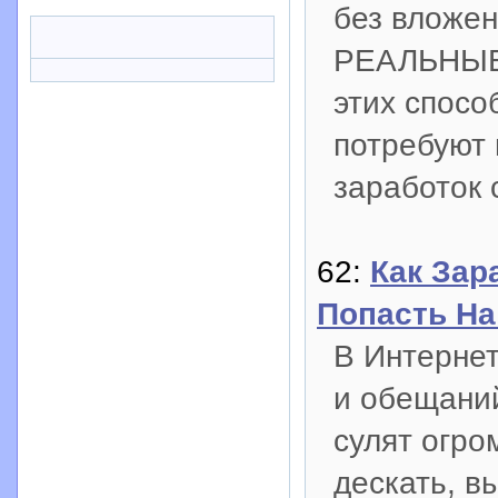
без вложе
РЕАЛЬНЫЕ 
этих спосо
потребуют 
заработок 
62:
Как Зар
Попасть На
В Интернет
и обещаний
сулят огро
дескать, в