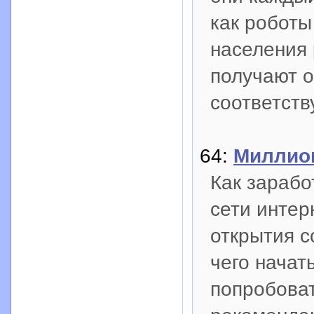
как роботы
населения 
получают о
соответст
64:
Миллион
Как зарабо
сети интер
открытия с
чего начат
попробоват