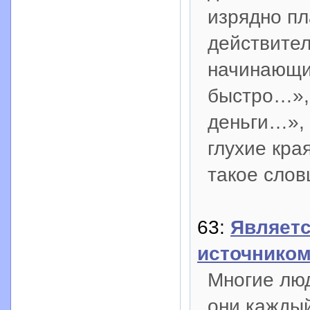
изрядно п
действител
начинающие
быстро…», 
деньги…», 
глухие кра
такое словц
63:
Являетс
источником
Многие люд
они каждый