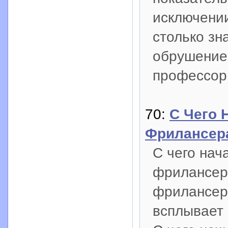
исключени
столько з
обрушение 
профессор
70:
С Чего 
Фрилансер
С чего нач
фрилансера
фрилансер
всплывает 