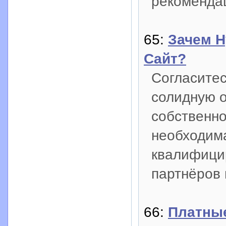
рекоменда
65:
Зачем Н
Сайт?
Согласитес
солидную о
собственно
необходима
квалифици
партнёров
66:
Платны