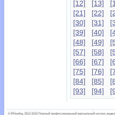
[12]
[13]
[
[21]
[22]
[
[30]
[31]
[
[39]
[40]
[
[48]
[49]
[
[57]
[58]
[
[66]
[67]
[
[75]
[76]
[
[84]
[85]
[
[93]
[94]
[
© IPHosting, 2012-2016 Платный профессиональный виртуальный хостинг, выдел