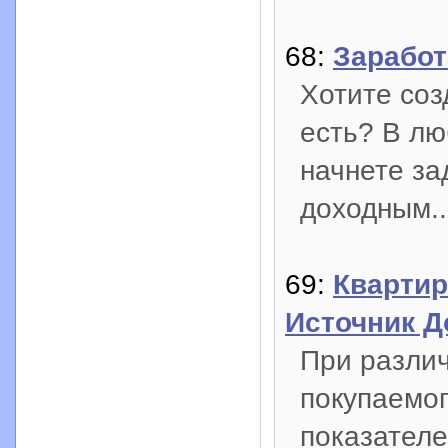
68:
Заработ
Хотите соз
есть? В лю
начнете за
доходным..
69:
Квартир
Источник Д
При различ
покупаемо
показателе