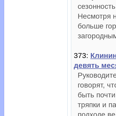
сезонность
Несмотря н
больше гор
загородны
373:
Клинин
девять мес
Руководите
говорят, ч
быть почти
тряпки и п
подходе ве