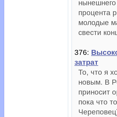
нынешнего 
процента р
молодые м
свести кон
376:
Высоко
затрат
То, что я 
новым. В Р
приносит о
пока что т
Череповец)