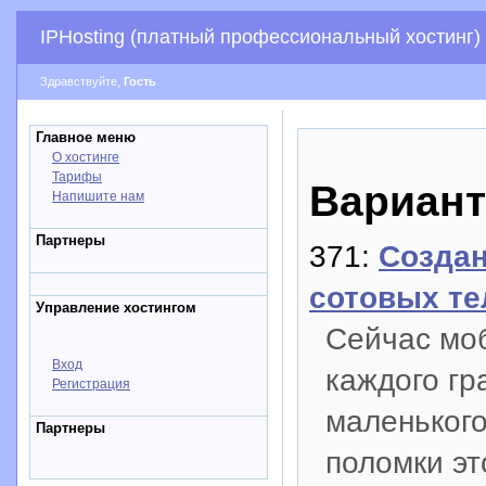
IPHosting (платный профессиональный хостинг)
Здравствуйте,
Гость
Главное меню
О хостинге
Тарифы
Вариант
Напишите нам
Партнеры
371:
Создан
сотовых те
Управление хостингом
Сейчас моб
Вход
каждого г
Регистрация
маленького
Партнеры
поломки эт