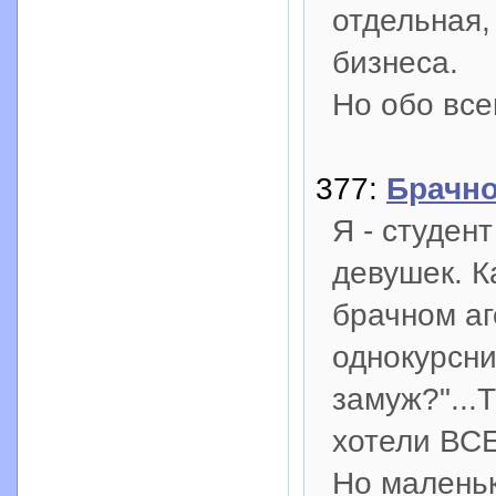
отдельная,
бизнеса.
Но обо все
377:
Брачно
Я - студен
девушек. К
брачном аг
однокурсни
замуж?"...
хотели ВСЕ
Но маленьк