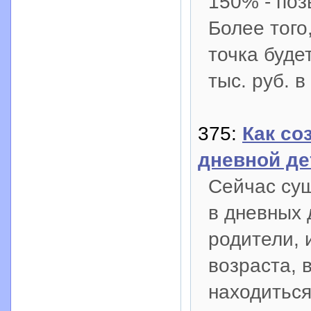
150% - поз
Более того
точка буде
тыс. руб. в
375:
Как со
дневной де
Сейчас с
в дневных 
родители,
возраста, 
находитьс