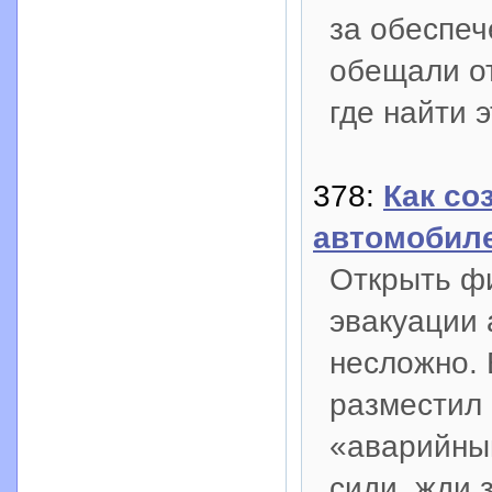
за обеспе
обещали от
где найти 
378:
Как со
автомобил
Открыть ф
эвакуации 
несложно. 
разместил 
«аварийным
сиди, жди 