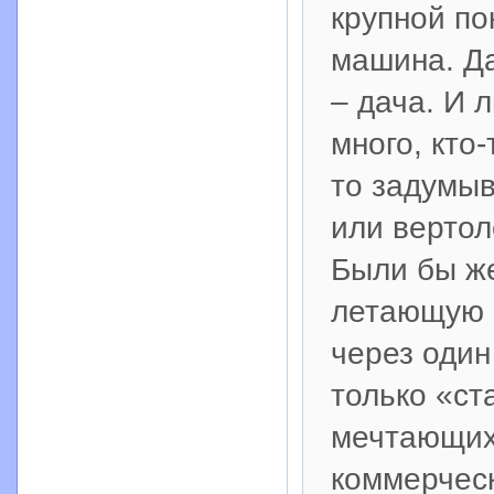
крупной по
машина. Да
– дача. И 
много, кто-
то задумыв
или вертол
Были бы же
летающую 
через один
только «ст
мечтающих 
коммерческ