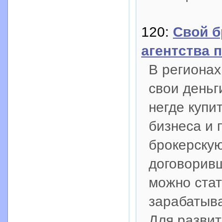
120:
Cвой б
агентства 
В регионах
свои деньг
негде купит
бизнеса и 
брокерскую
договорив
можно стат
зарабатыва
Для развит