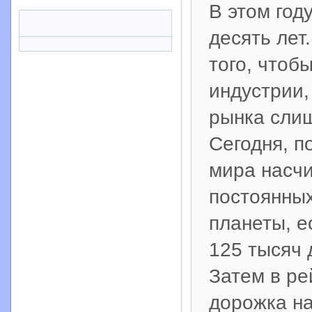
В этом год
десять лет
того, чтоб
индустрии,
рынка слиш
Сегодня, п
мира насч
постоянных
планеты, е
125 тысяч 
Затем в ре
дорожка на