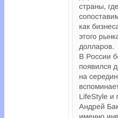
страны, гд
сопоставим
как бизнес
этого рынк
долларов.
В России б
появился д
на середин
вспоминает
LifeStyle 
Андрей Бак
именно ин