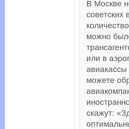
В Москве н
советских 
количество
можно было
трансагент
или в аэро
авиакассы 
можете об
авиакомпан
иностранно
скажут: «З
оптимальны