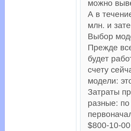
можно выве
А в течени
млн. и зат
Выбор мод
Прежде все
будет рабо
счету сейч
модели: эт
Затраты пр
разные: по
первонача
$800-10-00