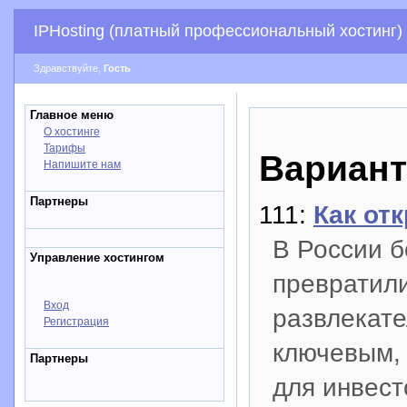
IPHosting (платный профессиональный хостинг)
Здравствуйте,
Гость
Главное меню
О хостинге
Тарифы
Вариант
Напишите нам
Партнеры
111:
Как от
В России б
Управление хостингом
превратил
Вход
развлекате
Регистрация
ключевым,
Партнеры
для инвес