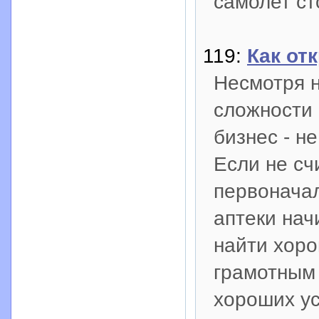
самолет ст
119:
Как от
Несмотря 
сложности 
бизнес - н
Если не сч
первонача
аптеки нач
найти хоро
грамотным 
хороших ус