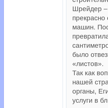
Шрейдер – 
прекрасно
машин. Пос
превратила
сантиметро
было отвез
«листов».
Так как во
нашей стр
органы, Ег
услуги в б