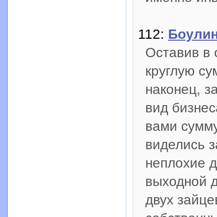
112:
Боулин
Оставив в 
круглую су
наконец, з
вид бизне
вами сумму
виделись з
неплохие д
выходной д
двух зайце