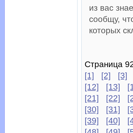
из вас знае
сообщу, чт
которых ск
Страница 92
[1]
[2]
[3]
[12]
[13]
[
[21]
[22]
[
[30]
[31]
[
[39]
[40]
[
[48]
[49]
[