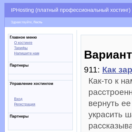
IPHosting (платный профессиональный хостинг)
Здравствуйте,
Гость
Главное меню
О хостинге
Тарифы
Вариант
Напишите нам
Партнеры
911:
Как за
Как-то к н
Управление хостингом
расстроен
Вход
вернуть ее
Регистрация
украсить ш
Партнеры
рассказыв