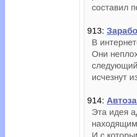
составил п
913:
Зарабо
В интернет
Они неплох
следующий 
исчезнут 
914:
Автоза
Эта идея а
находящимс
И с которы