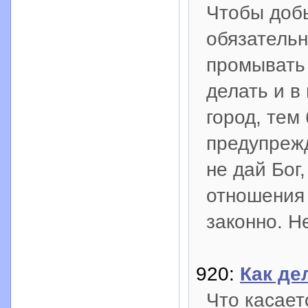
Чтобы добы
обязательн
промывать 
делать и в
город, тем
предупрежд
не дай Бог
отношения 
законно. Н
920:
Как де
Что касает