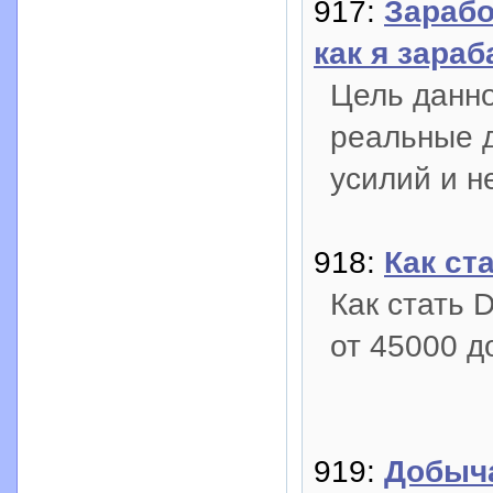
917:
Зарабо
как я зара
Цель данно
реальные 
усилий и н
918:
Как ст
Как стать 
от 45000 д
919:
Добыча