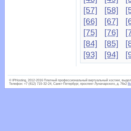
[57]
[58]
[
[66]
[67]
[
[75]
[76]
[
[84]
[85]
[
[93]
[94]
[
© IPHosting, 2012-2016 Платный профессиональный виртуальный хостинг, выдел
Телефон: +7 (812) 715-32-24, Санкт-Петербург, проспект Луначарского, д. 76к2
В