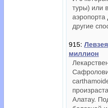
туры) или 
аэропорта 
другие сп
915:
Левзея
миллион
Лекарстве
Сафролови
carthamoide
произраста
Алатау. По