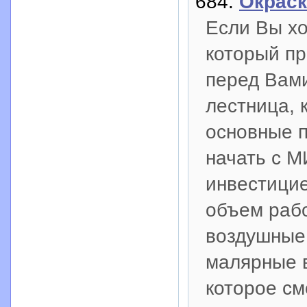
684:
Окраск
Если Вы хо
который п
перед Вами
лестница, 
основные п
начать с 
инвестицие
объем рабо
воздушные
малярные в
которое см