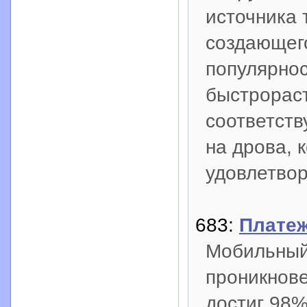
источника 
создающег
популярнос
быстрорас
соответств
на дрова, 
удовлетво
683:
Плате
Мобильный 
проникнове
достиг 98%