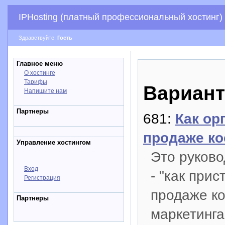
IPHosting (платный профессиональный хостинг)
Здравствуйте,
Гость
Главное меню
О хостинге
Тарифы
Вариант
Напишите нам
Партнеры
681:
Как ор
продаже ко
Управление хостингом
Это руково
Вход
- "как при
Регистрация
продаже к
Партнеры
маркетинга