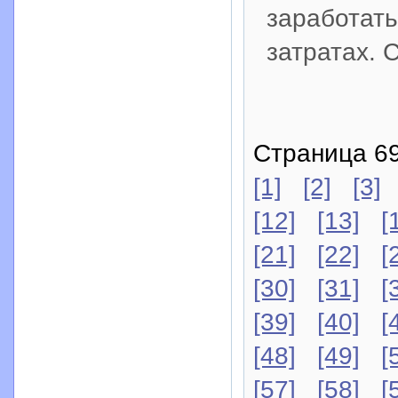
заработать
затратах.
Страница 69
[1]
[2]
[3]
[12]
[13]
[
[21]
[22]
[
[30]
[31]
[
[39]
[40]
[
[48]
[49]
[
[57]
[58]
[