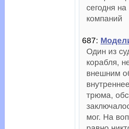
сегодня на
компаний
687:
Модел
Один из су
корабля, н
внешним об
внутреннее
трюма, обс
заключалос
мог. На воп
равно никт