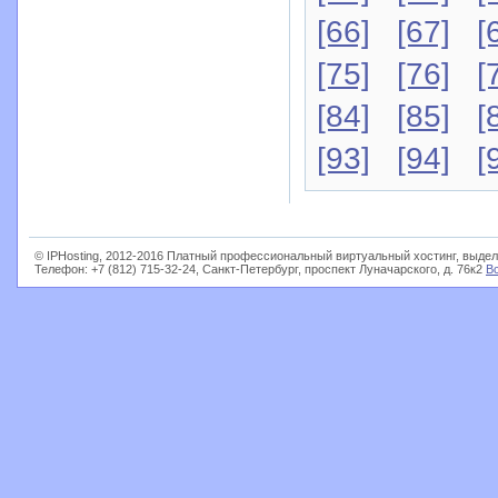
[66]
[67]
[
[75]
[76]
[
[84]
[85]
[
[93]
[94]
[
© IPHosting, 2012-2016 Платный профессиональный виртуальный хостинг, выдел
Телефон: +7 (812) 715-32-24, Санкт-Петербург, проспект Луначарского, д. 76к2
В