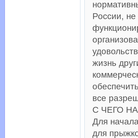
нормативн
России, не
функционир
организова
удовольств
жизнь друг
коммерческ
обеспечить
все разре
С ЧЕГО Н
Для начала
для прыжко