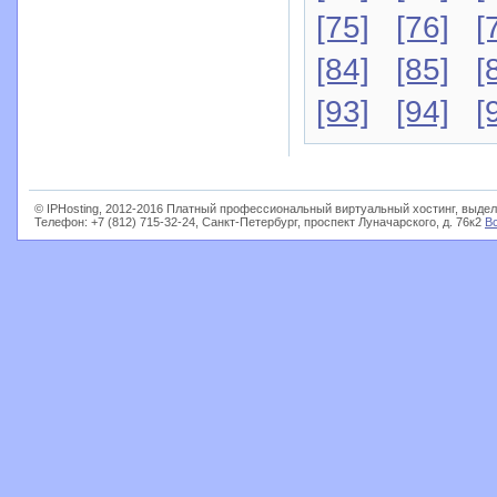
[75]
[76]
[
[84]
[85]
[
[93]
[94]
[
© IPHosting, 2012-2016 Платный профессиональный виртуальный хостинг, выдел
Телефон: +7 (812) 715-32-24, Санкт-Петербург, проспект Луначарского, д. 76к2
В