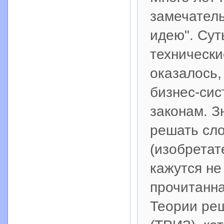
замечатель
идею". Сут
технически
оказалось,
бизнес-сис
законам. З
решать сл
(изобретат
кажутся н
прочитанна
Теории реш