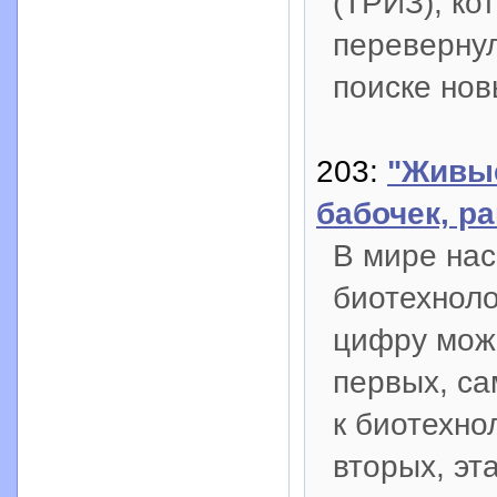
(ТРИЗ), ко
перевернул
поиске нов
203:
"Живые
бабочек, ра
В мире нас
биотехноло
цифру можн
первых, са
к биотехно
вторых, эт