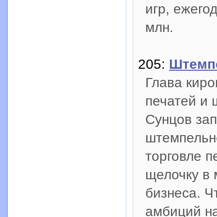
игр, ежего
млн.
205:
Штемпе
Глава киро
печатей и
Сунцов за
штемпельн
торговле п
щелочку в 
бизнеса. Ч
амбиций н