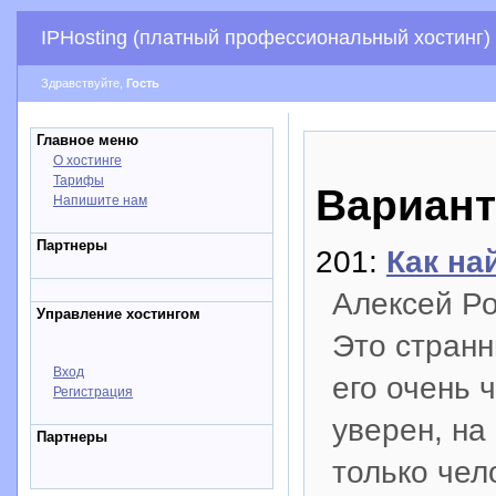
IPHosting (платный профессиональный хостинг)
Здравствуйте,
Гость
Главное меню
О хостинге
Тарифы
Вариант
Напишите нам
Партнеры
201:
Как на
Алексей Р
Управление хостингом
Это странн
Вход
его очень 
Регистрация
уверен, на
Партнеры
только чел