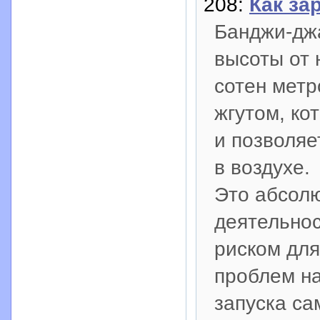
208:
Как за
Банджи-джа
высоты от 
сотен мет
жгутом, ко
и позволяе
в воздухе.
Это абсол
деятельнос
риском для
проблем на
запуска са