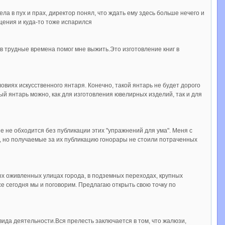
ела в пух и прах, директор понял, что ждать ему здесь больше нечего и
ущения и куда-то тоже испарился
 в трудные времена помог мне выжить.Это изготовление книг в
виях искусственного янтаря. Конечно, такой янтарь не будет дорого
ный янтарь можно, как для изготовления ювелирных изделий, так и для
е не обходится без публикации этих "упражнений для ума". Меня с
е, но получаемые за их публикацию гонорары не стоили потраченных
мых оживленных улицах города, в подземных переходах, крупных
се сегодня мы и поговорим. Предлагаю открыть свою точку по
вида деятельности.Вся прелесть заключается в том, что жалюзи,