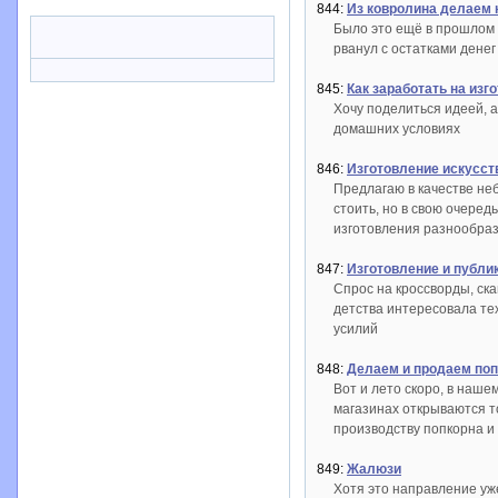
844:
Из ковролина делаем 
Было это ещё в прошлом в
рванул с остатками денег
845:
Как заработать на изг
Хочу поделиться идеей, а
домашних условиях
846:
Изготовление искусст
Предлагаю в качестве не
стоить, но в свою очеред
изготовления разнообра
847:
Изготовление и публи
Спрос на кроссворды, ска
детства интересовала те
усилий
848:
Делаем и продаем поп
Вот и лето скоро, в наше
магазинах открываются то
производству попкорна и
849:
Жалюзи
Хотя это направление уже