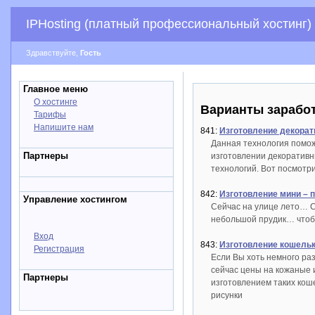
IPHosting (платный профессиональный хостинг)
Здравствуйте,
Гость
Главное меню
О хостинге
Варианты зарабо
Тарифы
Напишите нам
841:
Изготовление декорат
Данная технология помож
Партнеры
изготовлении декоративн
технологий. Вот посмотр
842:
Изготовление мини – 
Управление хостингом
Сейчас на улице лето… С
небольшой прудик… чтобы
Вход
843:
Изготовление кошельк
Регистрация
Если Вы хоть немного ра
сейчас цены на кожаные 
Партнеры
изготовлением таких коше
рисунки