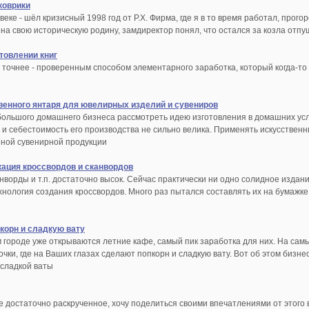
коврики
еке - шёл кризисный 1998 год от Р.Х. Фирма, где я в то время работал, прогор
 на свою историческую родину, замдиректор понял, что остался за козла отп
отовлении книг
 точнее - проверенным способом элементарного заработка, который когда-то
венного янтаря для ювелирных изделий и сувениров
большого домашнего бизнеса рассмотреть идею изготовления в домашних усло
ь и себестоимость его производства не сильно велика. Применять искусствен
зной сувенирной продукции
кация кроссвордов и сканвордов
нворды и т.п. достаточно высок. Сейчас практически ни одно солидное издани
хнология создания кроссвордов. Много раз пытался составлять их на бумажк
корн и сладкую вату
м городе уже открываются летние кафе, самый пик заработка для них. На са
чки, где на Ваших глазах сделают попкорн и сладкую вату. Вот об этом бизне
 сладкой ваты
 достаточно раскрученное, хочу поделиться своими впечатлениями от этого 