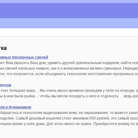
тка
ивных прозрачных свечей
ет Вам украсить Ваш дом, удивить друзей оригинальным подарком, найти нов
ых свечей написано немало, как и о всевозможных мелких сувенирах. Нередк
ите, что получается, если объединить технологии изготовления прозрачных 
прудов
тоит большая жара… Мы очень много времени проводим у себя на огороде, да
 в нем была рыбка… чтобы мы могли посидеть у него и отдохнуть … ведь р
ов и бумажников
збираетесь в технологии выделывания кожи, ее окрашивания, то можете заня
изделия. Самый дешевый кошелек стоит минимум 500 рублей, это самый прост
льков прямо у себя дома. Для этого много не нужно. Приобретите книжку по 