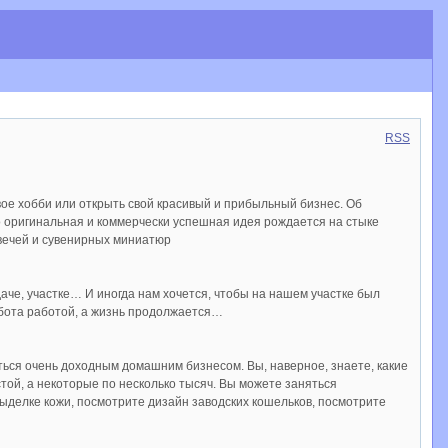
RSS
ое хобби или открыть свой красивый и прибыльный бизнес. Об
о оригинальная и коммерчески успешная идея рождается на стыке
свечей и сувенирных миниатюр
че, участке… И иногда нам хочется, чтобы на нашем участке был
абота работой, а жизнь продолжается…
ться очень доходным домашним бизнесом. Вы, наверное, знаете, какие
ой, а некоторые по несколько тысяч. Вы можете заняться
выделке кожи, посмотрите дизайн заводских кошельков, посмотрите