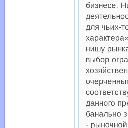
бизнесе. Н
деятельнос
для чьих-т
характера»
нишу рынк
выбор огр
хозяйствен
очерченным
соответст
данного пр
банально з
- рыночной