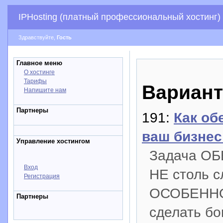
IPHosting (платный профессиональный хостинг)
Здравствуйте,
Гость
Главное меню
О хостинге
Тарифы
Вариант
Напишите нам
Партнеры
191:
Как об
ваш бизнес
Управление хостингом
Задача ОБ
Вход
НЕ столь с
Регистрация
ОСОБЕННО 
Партнеры
сделать б