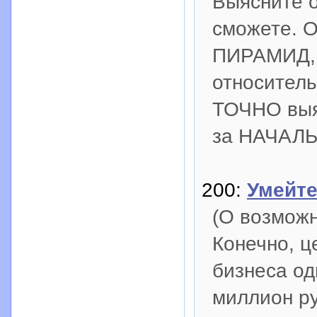
Выясните о
сможете.
ПИРАМИД,
относител
ТОЧНО выя
за НАЧАЛ
200:
Умейте
(О возможн
Конечно, це
бизнеса од
миллион ру