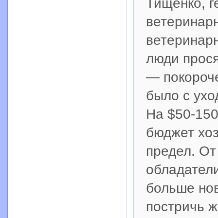
Тищенко, г
ветеринарн
ветеринарн
люди прос
— покороче
было с ухо
На $50-15
бюджет хоз
предел. От
обладатели
больше нов
постричь ж