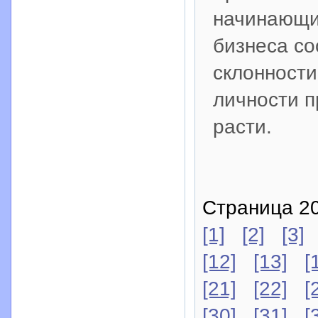
начинающи
бизнеса со
склонности
личности п
расти.
Страница 20
[1]
[2]
[3]
[12]
[13]
[
[21]
[22]
[
[30]
[31]
[