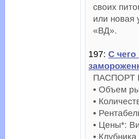
своих пито
или новая 
«ВД».
197:
С чего
заморожен
ПАСПОРТ
• Объем ры
• Количест
• Рентабел
• Цены*: Ви
• Клубника 