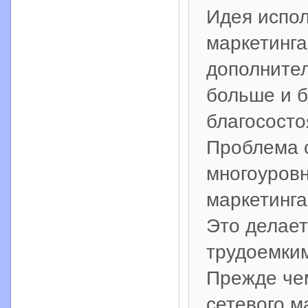
Идея испол
маркетинга
дополнител
больше и 
благососто
Проблема с
многоуровн
маркетинга
Это делае
трудоемки
Прежде че
сетевого м