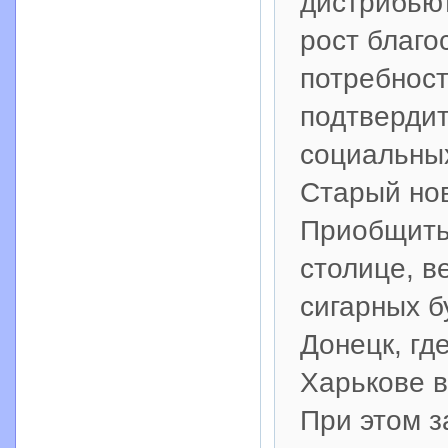
дистрибьют
рост благо
потребност
подтвердит
социальных
Старый но
Приобщитьс
столице, в
сигарных б
Донецк, гд
Харькове в
При этом з