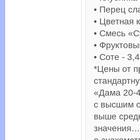
• Перец сла
• Цветная к
• Смесь «С
• Фруктовый
• Соте - 3,4
*Цены от п
стандартную
«Дама 20-4
с высшим о
выше средн
значения…»