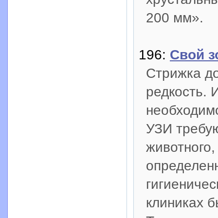
200 мм».
196:
Свой з
Стрижка д
редкость. 
необходим
УЗИ требую
животного,
определенн
гигиеничес
клиниках б