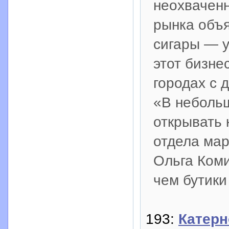
неохвачен
рынка объя
сигары — у
этот бизне
городах с 
«В неболь
открывать 
отдела мар
Ольга Коми
чем бутики
193:
Катерн