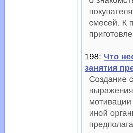
о знакомст
покупател
смесей. К 
приготовле
198:
Что не
занятия пр
Создание с
выражения
мотивации 
иной орга
предполаг