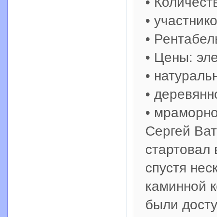
• Количест
• участнико
• Рентабел
• Цены: эл
• натураль
• деревянн
• мраморно
Сергей Ват
стартовал 
спустя нес
каминной к
были дост