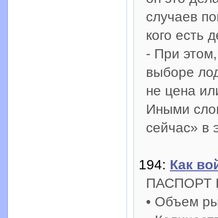
случаев пок
кого есть 
- При этом
выборе лод
не цена ил
Иными слов
сейчас» в 
194:
Как во
ПАСПОРТ
• Объем ры