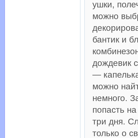
ушки, поле
можно выб
декориров
бантик и б
комбинезо
дождевик с
— капелька
можно найт
немного. З
попасть на
три дня. С
только о с