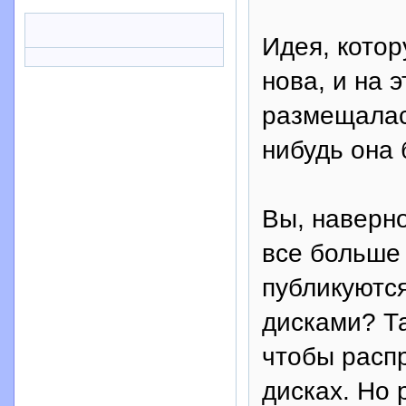
Идея, котор
нова, и на 
размещалась
нибудь она 
Вы, наверно
все больше
публикуются
дисками? Та
чтобы расп
дисках. Но 