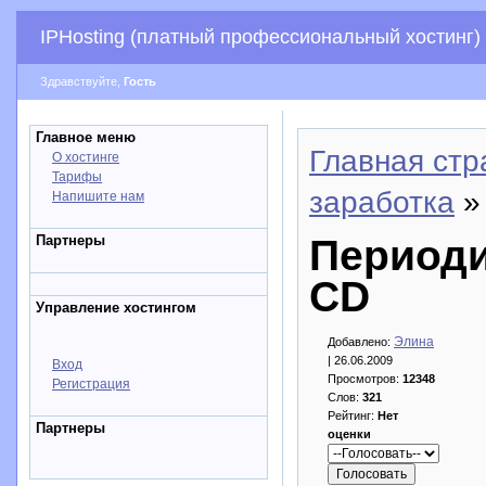
IPHosting (платный профессиональный хостинг)
Здравствуйте,
Гость
Главное меню
Главная стр
О хостинге
Тарифы
заработка
»
Напишите нам
Партнеры
Периоди
CD
Управление хостингом
Элина
Добавлено:
| 26.06.2009
Вход
Просмотров:
12348
Регистрация
Слов:
321
Рейтинг:
Нет
Партнеры
оценки