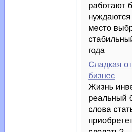
работают б
нуждаются 
место выбр
стабильный
года
Сладкая от
бизнес
Жизнь инве
реальный б
слова стат
приобретет
сделать?