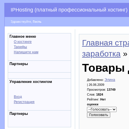
IPHosting (платный профессиональный хостинг)
Здравствуйте,
Гость
Главное меню
Главная стр
О хостинге
Тарифы
заработка
»
Напишите нам
Партнеры
Товары 
Элина
Добавлено:
Управление хостингом
| 26.06.2009
Просмотров:
13749
Слов:
1824
Вход
Рейтинг:
Нет
Регистрация
оценки
Партнеры