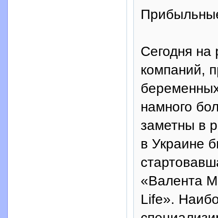
Прибыльны
Сегодня на 
компаний, 
беременных
намного бол
заметны в р
в Украине 
стартовавша
«Валента М
Life». Наиб
специализи