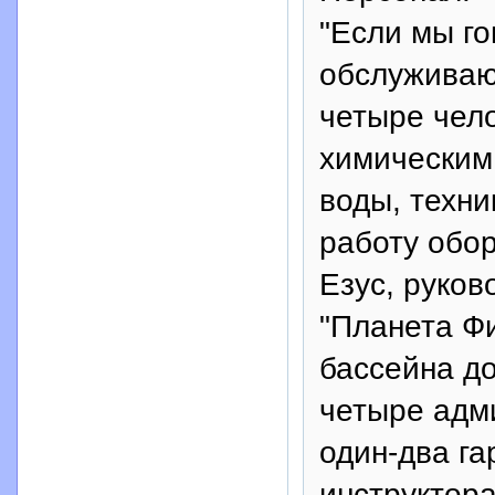
"Если мы го
обслуживаю
четыре чело
химическим
воды, техн
работу обор
Езус, руко
"Планета Фи
бассейна до
четыре адм
один-два га
инструктора