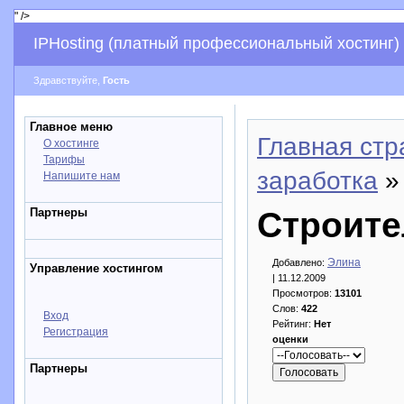
" />
IPHosting (платный профессиональный хостинг)
Здравствуйте,
Гость
Главное меню
Главная стр
О хостинге
Тарифы
заработка
»
Напишите нам
Партнеры
Строите
Элина
Добавлено:
Управление хостингом
| 11.12.2009
Просмотров:
13101
Слов:
422
Вход
Рейтинг:
Нет
Регистрация
оценки
Партнеры