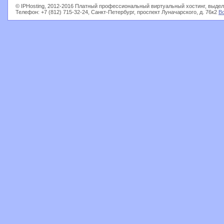
© IPHosting, 2012-2016 Платный профессиональный виртуальный хостинг, выдел
Телефон: +7 (812) 715-32-24, Санкт-Петербург, проспект Луначарского, д. 76к2
В