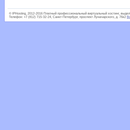
© IPHosting, 2012-2016 Платный профессиональный виртуальный хостинг, выдел
Телефон: +7 (812) 715-32-24, Санкт-Петербург, проспект Луначарского, д. 76к2
В