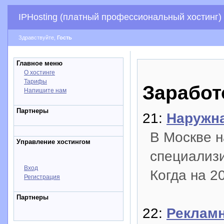
IPHosting (платный профессиональный хостинг)
Здравствуйте,
Гость
Главное меню
О хостинге
Тарифы
Заработ
Напишите нам
Партнеры
21:
Наружна
В Москве н
Управление хостингом
специализ
Вход
Когда на 2
Регистрация
Партнеры
22:
Рекламн