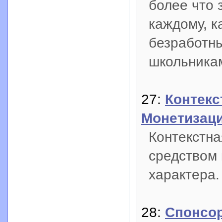
более что 
каждому, к
безработны
школьника
27:
Контекс
Монетизаци
Контекстна
средством 
характера.
28:
Спонсор