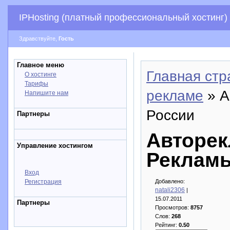
IPHosting (платный профессиональный хостинг)
Здравствуйте,
Гость
Главное меню
Главная стр
О хостинге
Тарифы
рекламе
» А
Напишите нам
России
Партнеры
Авторек
Управление хостингом
Рекламы
Вход
Регистрация
Добавлено:
natali2306
|
15.07.2011
Партнеры
Просмотров:
8757
Слов:
268
Рейтинг:
0.50