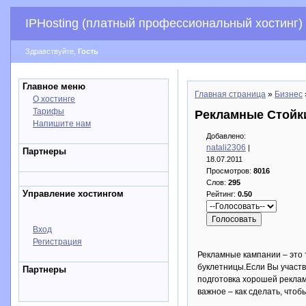
IPHosting (платный профессиональный хостинг)
Здравствуйте,
Гость
Главное меню
Главная страница
»
Бизнес
О хостинге
Тарифы
Рекламные Стойк
Напишите нам
Добавлено:
natali2306
|
Партнеры
18.07.2011
Просмотров:
8016
Слов:
295
Управление хостингом
Рейтинг:
0.50
Вход
Регистрация
Рекламные кампании – это 
буклетницы.Если Вы участво
Партнеры
подготовка хорошей реклам
важное – как сделать, чтоб