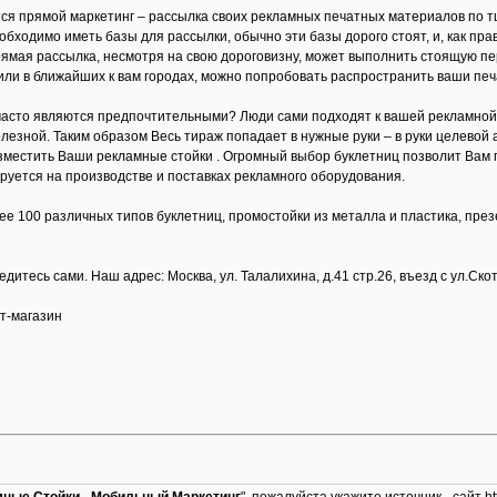
 прямой маркетинг – рассылка своих рекламных печатных материалов по тщ
обходимо иметь базы для рассылки, обычно эти базы дорого стоят, и, как пр
 прямая рассылка, несмотря на свою дороговизну, может выполнить стоящую п
 или в ближайших к вам городах, можно попробовать распространить ваши п
асто являются предпочтительными? Люди сами подходят к вашей рекламной ст
езной. Таким образом Весь тираж попадает в нужные руки – в руки целевой а
местить Ваши рекламные стойки . Огромный выбор буклетниц позволит Вам по
уется на производстве и поставках рекламного оборудования.
е 100 различных типов буклетниц, промостойки из металла и пластика, пре
итесь сами. Наш адрес: Москва, ул. Талалихина, д.41 стр.26, въезд с ул.Ското
т-магазин
ные Стойки - Мобильный Маркетинг
", пожалуйста укажите источник - сайт h