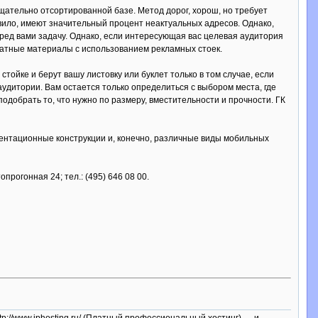
ательно отсортированной базе. Метод дорог, хорош, но требует
авило, имеют значительный процент неактуальных адресов. Однако,
еред вами задачу. Однако, если интересующая вас целевая аудитория
ечатные материалы с использованием рекламных стоек.
ойке и берут вашу листовку или буклет только в том случае, если
удитории. Вам остается только определиться с выбором места, где
добрать то, что нужно по размеру, вместительности и прочности. ГК
зентационные конструкции и, конечно, различные виды мобильных
прогонная 24; тел.: (495) 646 08 00.
ttp://www.iphosting.ru/ (Платный профессиональный хостинг) — и