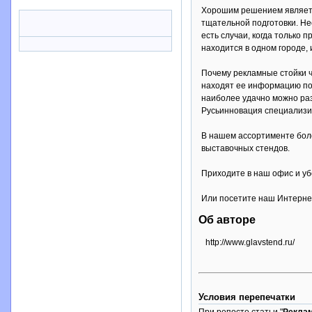
Хорошим решением является
тщательной подготовки. Не
есть случаи, когда только
находится в одном городе,
Почему рекламные стойки ч
находят ее информацию пол
наиболее удачно можно раз
Русьинновация специализир
В нашем ассортименте боле
выставочных стендов.
Приходите в наш офис и убед
Или посетите наш Интерне
Об авторе
http://www.glavstend.ru/
Условия перепечатки
При репосте статьи "
Реклам