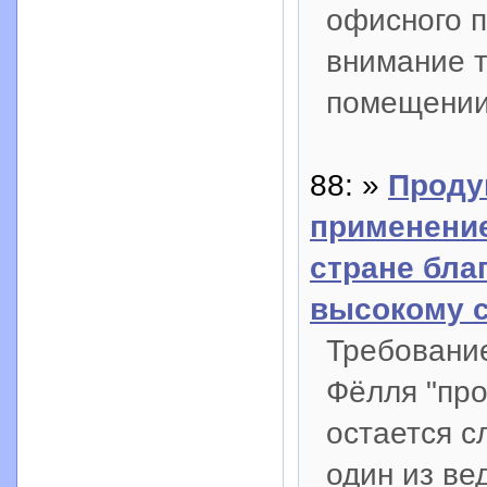
офисного 
внимание т
помещении
88: »
Проду
применение
стране бла
высокому с
Требовани
Фёлля "пр
остается 
один из ве