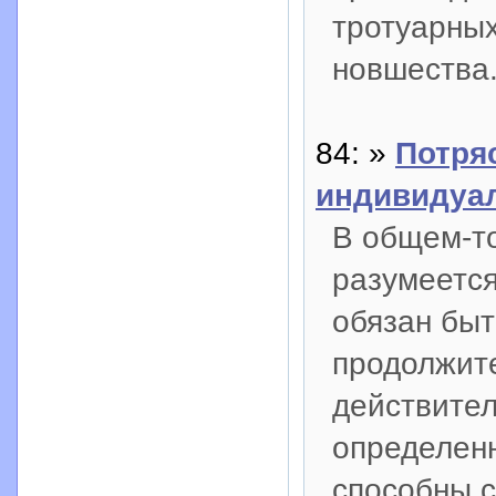
тротуарных
новшества.
84: »
Потря
индивидуа
В общем-то
разумеется
обязан быт
продолжит
действител
определенн
способны с