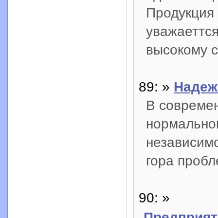
Продукция
уважаеттся
высокому с
89: »
Надеж
В современ
нормальног
независимо
гора пробл
90: »
Предприят