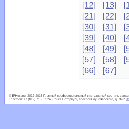
[12]
[13]
[
[21]
[22]
[
[30]
[31]
[
[39]
[40]
[
[48]
[49]
[
[57]
[58]
[
[66]
[67]
© IPHosting, 2012-2016 Платный профессиональный виртуальный хостинг, выдел
Телефон: +7 (812) 715-32-24, Санкт-Петербург, проспект Луначарского, д. 76к2
В