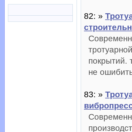
82: »
Троту
строительн
Современн
тротуарной
покрытий. 
не ошибить
83: »
Троту
вибропрес
Современн
производст