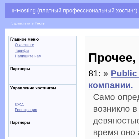
IPHosting (платный профессиональный хостинг)
Здравствуйте,
Гость
Главное меню
О хостинге
Тарифы
Прочее,
Напишите нам
Партнеры
81: »
Public
компании.
Управление хостингом
Само опред
Вход
возникло в
Регистрация
девяностые
Партнеры
время оно 