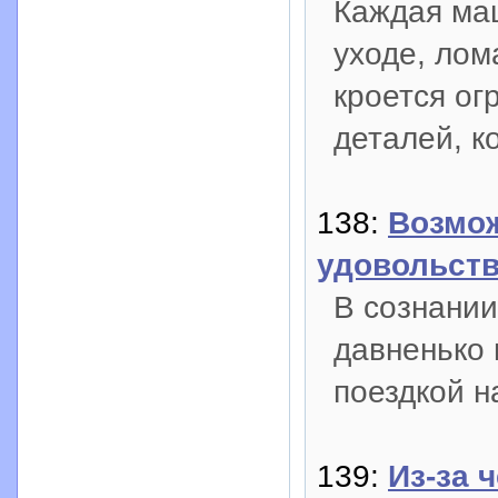
Каждая ма
уходе, лом
кроется ог
деталей, к
138:
Возмож
удовольств
В сознании
давненько 
поездкой н
139:
Из-за 