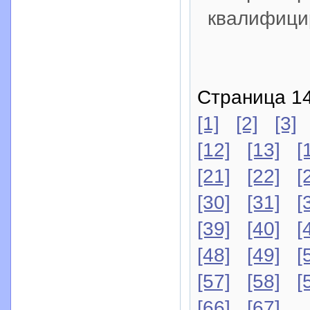
квалифици
Страница 14
[1]
[2]
[3]
[12]
[13]
[
[21]
[22]
[
[30]
[31]
[
[39]
[40]
[
[48]
[49]
[
[57]
[58]
[
[66]
[67]