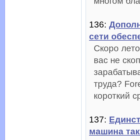
многом бл
136:
Дополн
сети обесп
Скоро лето
вас не ско
зарабатыва
труда? For
короткий с
137:
Единст
машина так