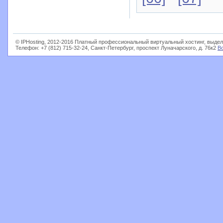
© IPHosting, 2012-2016 Платный профессиональный виртуальный хостинг, выдел
Телефон: +7 (812) 715-32-24, Санкт-Петербург, проспект Луначарского, д. 76к2
В