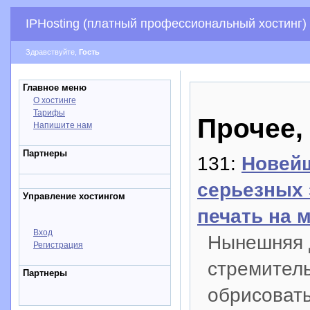
IPHosting (платный профессиональный хостинг)
Здравствуйте,
Гость
Главное меню
О хостинге
Тарифы
Прочее,
Напишите нам
Партнеры
131:
Новейш
серьезных 
Управление хостингом
печать на 
Вход
Нынешняя 
Регистрация
стремитель
Партнеры
обрисовать