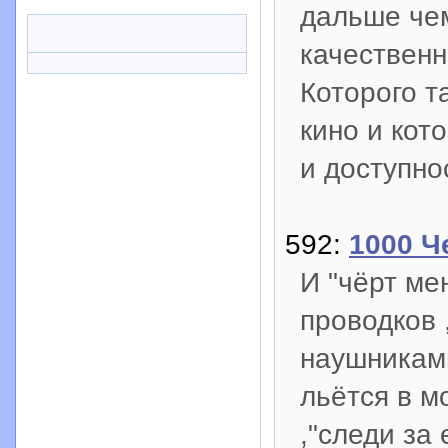
дальше чем
качественн
Которого т
кино и кот
и доступно
592:
1000 Ч
И "чёрт ме
проводков
наушниками
льётся в 
,"следи за