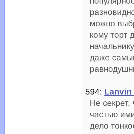
популярно
разновидно
можно выбр
кому торт 
начальнику
даже самый
равнодушн
594:
Lanvin
Не секрет,
частью ими
дело тонко