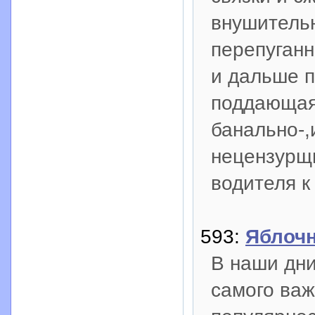
внушительн
перепуганн
и дальше п
поддающая
банально-,
нецензурщи
водителя к 
593:
Яблоч
В наши дни
самого важ