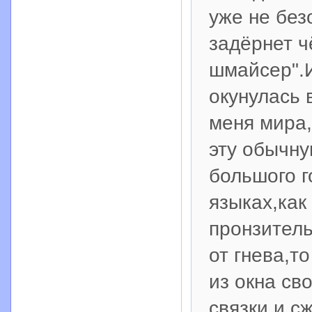
уже не без
задёрнет ч
шмайсер".И
окунулась 
меня мира,
эту обычн
большого г
языках,как
пронзитель
от гнева,т
из окна св
связки и с