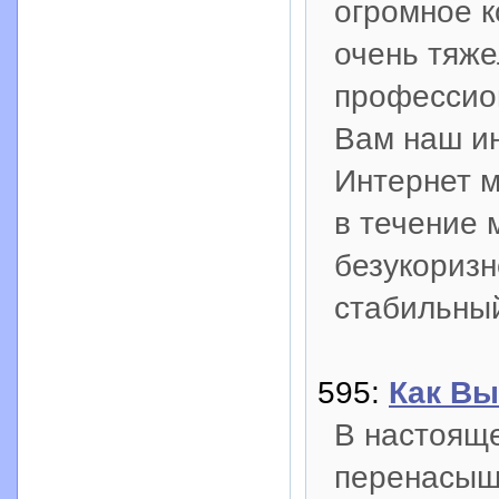
огромное к
очень тяже
профессион
Вам наш ин
Интернет м
в течение 
безукоризн
стабильный
595:
Как Вы
В настоящ
перенасыщ