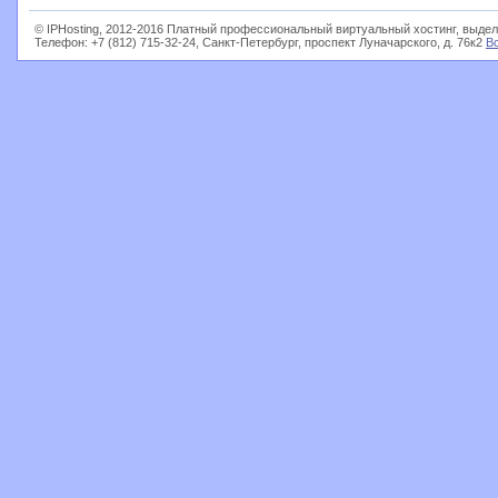
© IPHosting, 2012-2016 Платный профессиональный виртуальный хостинг, выдел
Телефон: +7 (812) 715-32-24, Санкт-Петербург, проспект Луначарского, д. 76к2
В