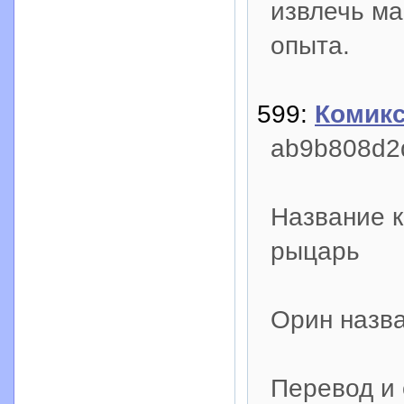
извлечь ма
опыта.
599:
Комикс
ab9b808d2d
Название к
рыцарь
Орин назва
Перевод и