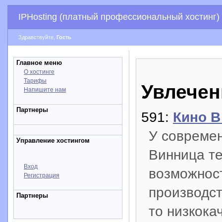
IPHosting (платный профессиональный хостинг)
Здравствуйте,
Гость
Главное меню
О хостинге
Тарифы
Увлечен
Напишите нам
Партнеры
591:
Кино 
У современ
Управление хостингом
Винница т
Вход
возможност
Регистрация
производст
Партнеры
то низкока