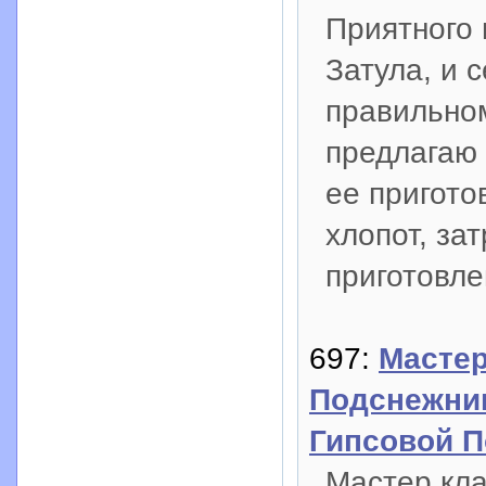
Приятного 
Затула, и 
правильном
предлагаю 
ее пригото
хлопот, за
приготовле
697:
Мастер
Подснежник
Гипсовой П
Мастер кла