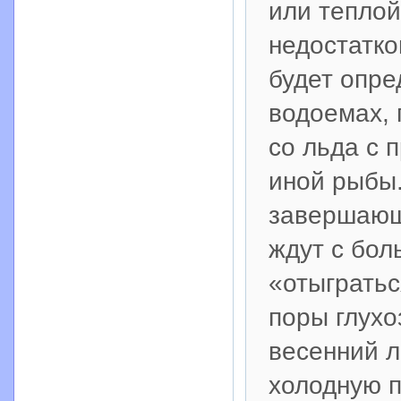
или теплой
недостатко
будет опре
водоемах, 
со льда с 
иной рыбы.
завершающ
ждут с бол
«отыгратьс
поры глухо
весенний л
холодную п