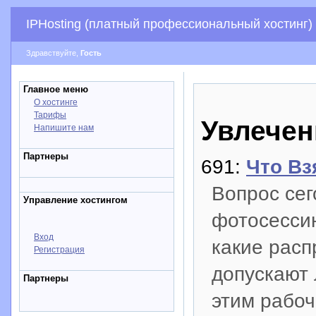
IPHosting (платный профессиональный хостинг)
Здравствуйте,
Гость
Главное меню
О хостинге
Тарифы
Увлечен
Напишите нам
Партнеры
691:
Что Вз
Вопрос сег
Управление хостингом
фотосессию
Вход
какие рас
Регистрация
допускают 
Партнеры
этим рабо