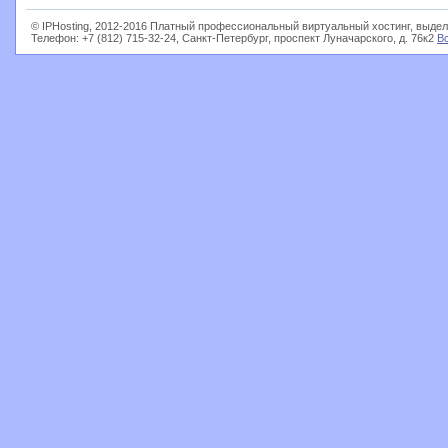
© IPHosting, 2012-2016 Платный профессиональный виртуальный хостинг, выдел
Телефон: +7 (812) 715-32-24, Санкт-Петербург, проспект Луначарского, д. 76к2
В