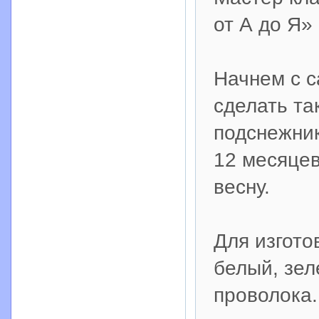
от А до Я»
Начнем с с
сделать та
подснежник
12 месяцев
весну.
Для изгото
белый, зел
проволока.