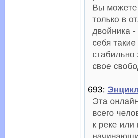
Вы можете
только в о
двойника 
себя такие
стабильно 
свое свобо
693:
Энцик
Эта онлай
всего чело
к реке или 
начинающи