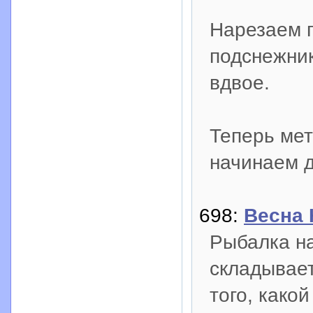
Нарезаем п
подснежник
вдвое.
Теперь ме
начинаем д
698:
Весна 
Рыбалка на
складывает
того, како