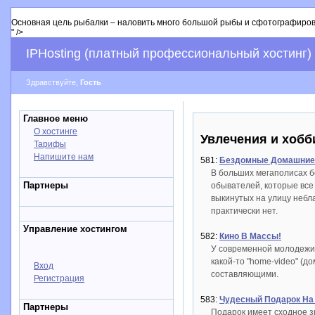
Основная цель рыбалки – наловить много большой рыбы и сфотографировать
" />
IPHosting (платный профессиональный хостинг)
Здравствуйте,
Гость
Главное меню
О хостинге
Увлечения и хобб
Тарифы
Напишите нам
581:
Бездомные Домашние 
В больших мегаполисах б
Партнеры
обывателей, которые все
выкинутых на улицу небл
практически нет.
Управление хостингом
582:
Кино В Массы!
У современной молодежи 
какой-то "home-video" (д
Вход
составляющими.
Регистрация
583:
Чудесный Подарок На
Партнеры
Подарок имеет сходное з