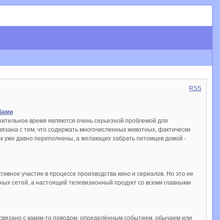
RSS
бами
жительное время являются очень серьезной проблемой для
язана с тем, что содержать многочисленных животных, фактически
ак уже давно переполнены, а желающих забрать питомцев домой -
ивное участие в процессе производства кино и сериалов. Но это не
льных сетей, а настоящий телевизионный продукт со всеми главными
 связано с каким-то поводом: определённым событием, обычаем или