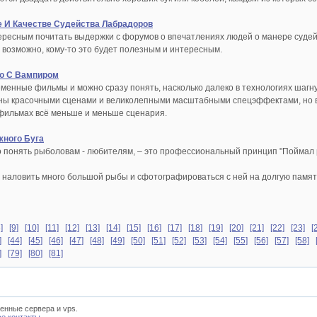
 И Качестве Судейства Лабрадоров
ересным почитать выдержки с форумов о впечатлениях людей о манере судейс
 возможно, кому-то это будет полезным и интересным.
ю С Вампиром
еменные фильмы и можно сразу понять, насколько далеко в технологиях шагн
 красочными сценами и великолепными масштабными спецэффектами, но в ни
фильмах всё меньше и меньше сценария.
жного Буга
о понять рыболовам - любителям, – это профессиональный принцип "Поймал р
наловить много большой рыбы и сфотографироваться с ней на долгую память 
]
[9]
[10]
[11]
[12]
[13]
[14]
[15]
[16]
[17]
[18]
[19]
[20]
[21]
[22]
[23]
[
]
[44]
[45]
[46]
[47]
[48]
[49]
[50]
[51]
[52]
[53]
[54]
[55]
[56]
[57]
[58]
]
[79]
[80]
[81]
енные сервера и vps.