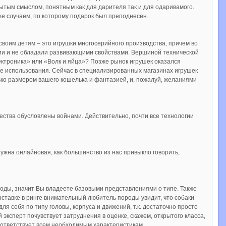
тым смыслом, понятным как для дарителя так и для одаривамого.
е случаем, по которому подарок был преподнесён.
ь своим детям – это игрушки многосерийного производства, причем во
нии и не обладали развивающими свойствами. Вершиной технической
ктроника» или «Волк и яйца»? Позже рынок игрушек оказался
е использования. Сейчас в специализированных магазинах игрушек
лько размером вашего кошелька и фантазией, и, пожалуй, желаниями
ества обусловлены войнами. Действительно, почти все технологии
нужна онлайновая, как большинство из нас привыкло говорить,
роды, значит Вы владеете базовыми представлениями о типе. Также
ыставке в ринге внимательный любитель породы увидит, что собаки
ля себя по типу головы, корпуса и движений, т.к. достаточно просто
эксперт почувствует затруднения в оценке, скажем, открытого класса,
соответствует всем необходимым характеристикам.