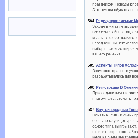
праздником. Поводы к по
Этот смысл обусловлен л
584:
Радиоуправляемые М
Заходя в магазин игрушек
всех семьях был стандар
мысли в сфере производс
наводненным некачествен
выбор настолько широк, ч
вашего ребенка.
585:
Аспекты Типов Холод
Возможно, правы те учен
разрабатывались для вое
586:
Регистрация В Онлайн
Присоединиться к игрокам
платежная система, к пр
587:
Внутрипородные Типы 
Понятие «тип» и очень п
очень легко увидеть раз
одного типа выигрывают, 
отличить хорошего лабрад
когда на ринге выстраив