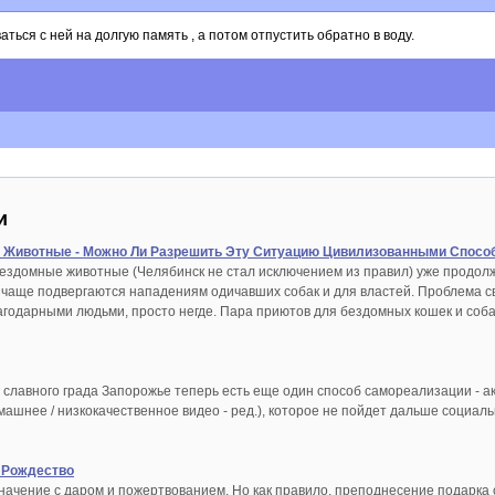
ся с ней на долгую память , а потом отпустить обратно в воду.
и
Животные - Можно Ли Разрешить Эту Ситуацию Цивилизованными Спосо
ездомные животные (Челябинск не стал исключением из правил) уже продол
 чаще подвергаются нападениям одичавших собак и для властей. Проблема св
агодарными людьми, просто негде. Пара приютов для бездомных кошек и соб
славного града Запорожье теперь есть еще один способ самореализации - акт
омашнее / низкокачественное видео - ред.), которое не пойдет дальше социа
 Рождество
начение с даром и пожертвованием. Но как правило, преподнесение подарка