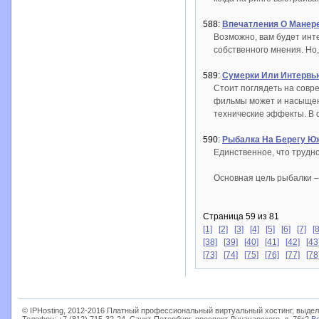
588:
Впечатления О Манере
Возможно, вам будет инт
собственного мнения. Но,
589:
Сумерки Или Интервь
Стоит поглядеть на совр
фильмы может и насыщены
технические эффекты. В 
590:
Рыбалка На Берегу Ю
Единственное, что трудн
Основная цель рыбалки – 
Страница 59 из 81
[1]
[2]
[3]
[4]
[5]
[6]
[7]
[8
[38]
[39]
[40]
[41]
[42]
[43
[73]
[74]
[75]
[76]
[77]
[78
© IPHosting, 2012-2016 Платный профессиональный виртуальный хостинг, выдел