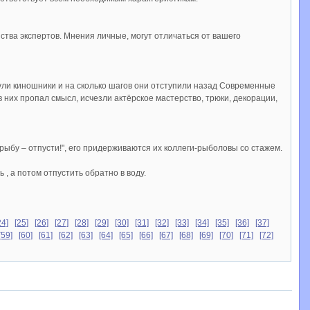
тва экспертов. Мнения личные, могут отличаться от вашего
ули киношники и на сколько шагов они отступили назад Современные
х пропал смысл, исчезли актёрское мастерство, трюки, декорации,
ыбу – отпусти!", его придерживаются их коллеги-рыболовы со стажем.
, а потом отпустить обратно в воду.
24]
[25]
[26]
[27]
[28]
[29]
[30]
[31]
[32]
[33]
[34]
[35]
[36]
[37]
[59]
[60]
[61]
[62]
[63]
[64]
[65]
[66]
[67]
[68]
[69]
[70]
[71]
[72]