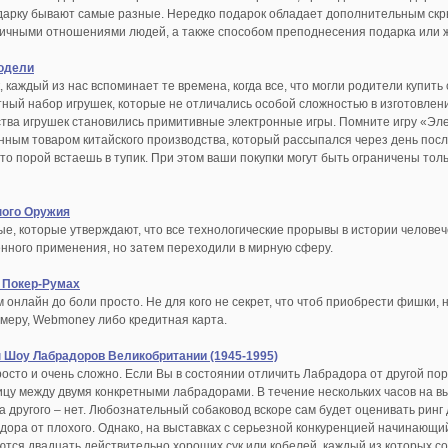
дарку бывают самые разные. Нередко подарок обладает дополнительным скры
ичными отношениями людей, а также способом преподнесения подарка или ж
одели
, каждый из нас вспоминает те времена, когда все, что могли родители купит
тный набор игрушек, которые не отличались особой сложностью в изготовле
тва игрушек становились примитивные электронные игры. Помните игру «Эле
ным товаром китайского производства, который рассыпался через день посл
то порой встаешь в тупик. При этом ваши покупки могут быть ограничены то
ного Оружия
ые, которые утверждают, что все технологические прорывы в истории человеч
нного применения, но затем переходили в мирную сферу.
 Покер-Румах
 онлайн до боли просто. Не для кого не секрет, что чтоб приобрести фишки, 
имеру, Webmoney либо кредитная карта.
Шоу Лабрадоров Великобритании (1945-1995)
росто и очень сложно. Если Вы в состоянии отличить Лабрадора от другой по
ницу между двумя конкретными лабрадорами. В течение нескольких часов на в
а другого – нет. Любознательный собаковод вскоре сам будет оценивать ринг д
ора от плохого. Однако, на выставках с серьезной конкуренцией начинающий 
аются двадцать действительно хороших сук или кобелей, каждый из которых 