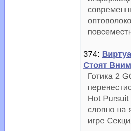
современн
оптоволоко
повсеместн
374:
Виртуа
Стоят Вни
Готика 2 G
перенестис
Hot Pursui
словно на 
игре Секци