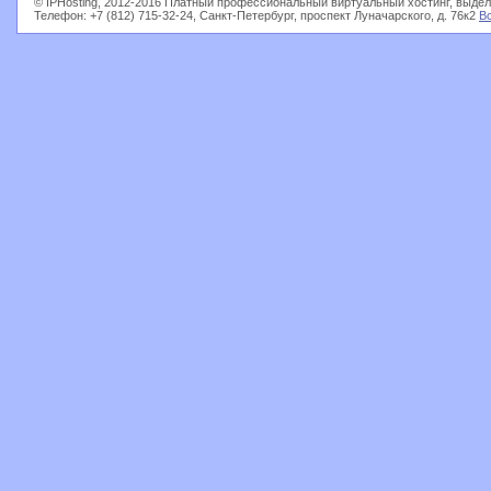
© IPHosting, 2012-2016 Платный профессиональный виртуальный хостинг, выдел
Телефон: +7 (812) 715-32-24, Санкт-Петербург, проспект Луначарского, д. 76к2
В