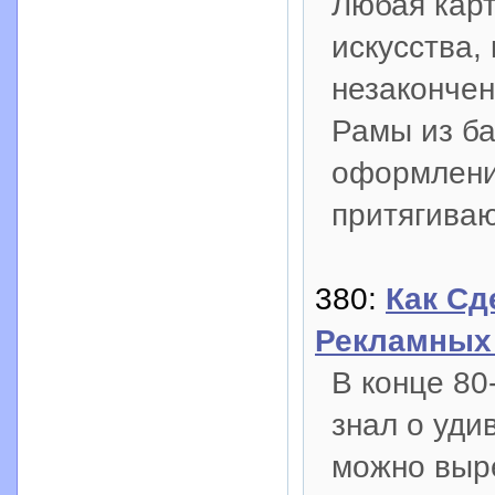
Любая карт
искусства,
незаконче
Рамы из б
оформление
притягиваю
380:
Как Сд
Рекламных
В конце 80
знал о уди
можно выр