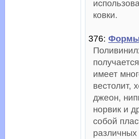
использов
ковки.
376:
Формы
Поливинил
получаетс
имеет мног
вестолит, х
джеон, нип
норвик и д
собой плас
различных 