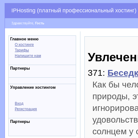
IPHosting (платный профессиональный хостинг)
Здравствуйте,
Гость
Главное меню
О хостинге
Тарифы
Увлечен
Напишите нам
Партнеры
371:
Беседк
Как бы чел
Управление хостингом
природы, э
Вход
игнорирова
Регистрация
удовольств
Партнеры
солнцем у 