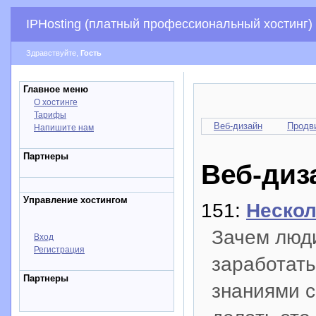
IPHosting (платный профессиональный хостинг)
Здравствуйте,
Гость
Главное меню
О хостинге
Тарифы
Веб-дизайн
Продв
Напишите нам
Партнеры
Веб-диз
Управление хостингом
151:
Нескол
Зачем люди
Вход
Регистрация
заработать
Партнеры
знаниями с