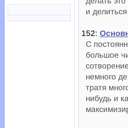
делать это
и делитьс
152:
Основн
С постоянн
большое чи
сотворение
немного де
тратя мног
нибудь и к
максимизир