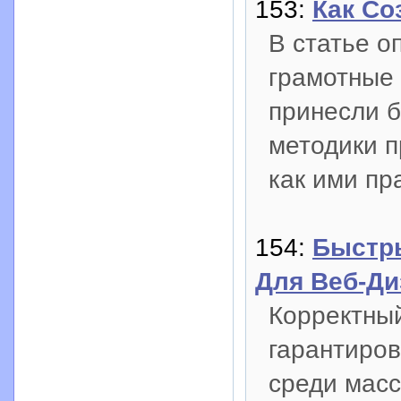
153:
Как Со
В статье о
грамотные 
принесли б
методики п
как ими пр
154:
Быстр
Для Веб-Ди
Корректны
гарантиро
среди масс