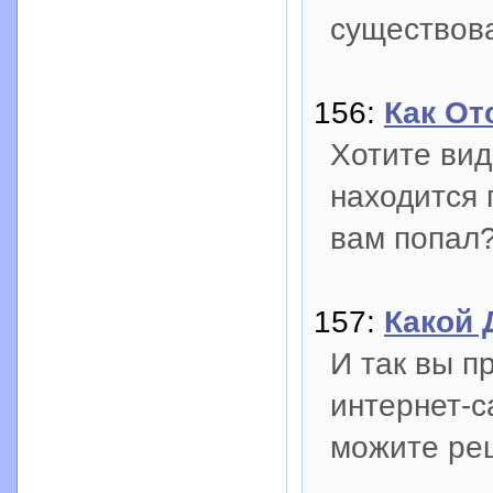
существова
156:
Как От
Хотите вид
находится 
вам попал?
157:
Какой 
И так вы п
интернет-са
можите ре