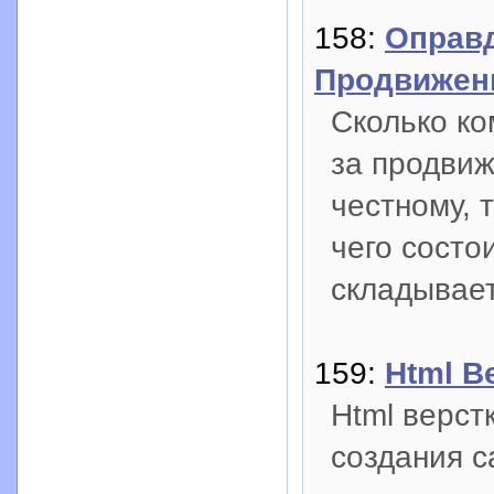
158:
Оправд
Продвижен
Сколько ко
за продвиж
честному, 
чего состои
складывает
159:
Html В
Html верст
создания с