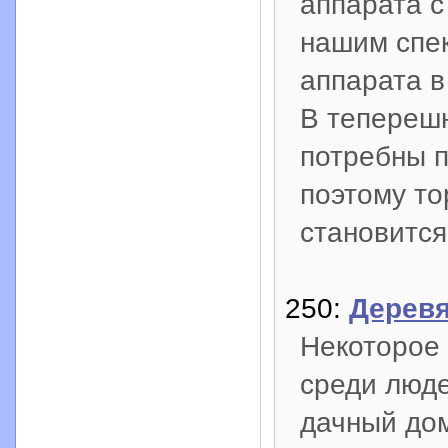
аппарата с
нашим спек
аппарата в
В тепереш
потребны п
поэтому то
становитс
250:
Дерев
Некоторое
среди люде
дачный дом