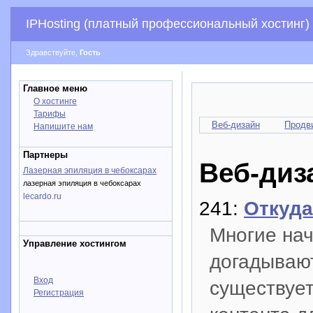
IPHosting (платный профессиональный хостинг)
Здравствуйте,
Гость
Главное меню
О хостинге
Тарифы
Веб-дизайн
Продв
Напишите нам
Партнеры
Веб-диз
Лазерная эпиляция в чебоксарах
лазерная эпиляция в чебоксарах
lecardo.ru
241:
Откуда
Многие на
Управление хостингом
догадывают
Вход
существует
Регистрация