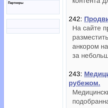
контента д
Партнеры
242:
Продви
На сайте п
разместить
анкором на
за небольш
243:
Медици
рубежом.
Медицинск
подобранна