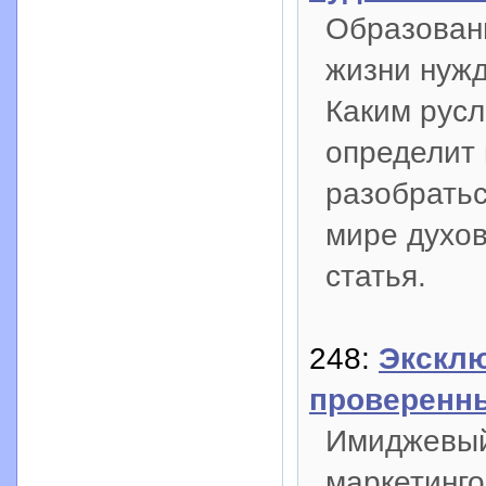
Образован
жизни нужд
Каким русл
определит
разобратьс
мире духов
статья.
248:
Эксклю
проверенн
Имиджевый
маркетинго