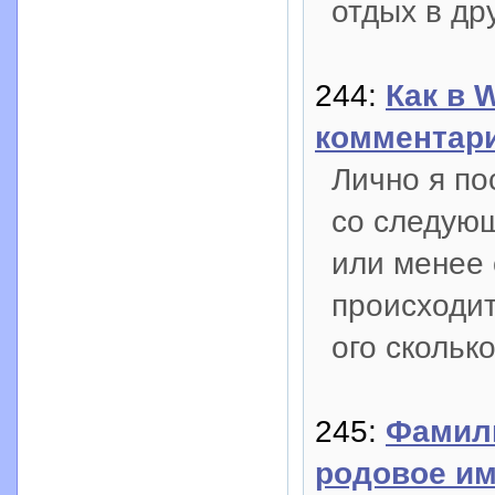
отдых в др
244:
Как в 
комментари
Лично я по
со следующ
или менее 
происходит
ого скольк
245:
Фамили
родовое и