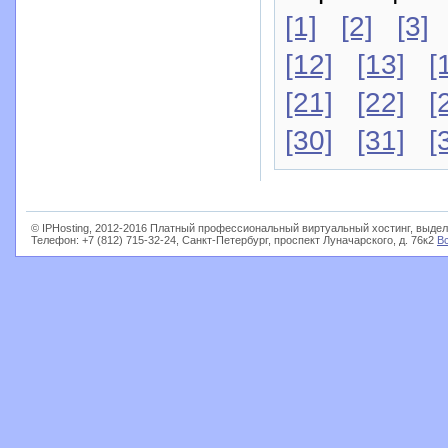
[1]
[2]
[3]
[12]
[13]
[
[21]
[22]
[
[30]
[31]
[
© IPHosting, 2012-2016 Платный профессиональный виртуальный хостинг, выдел
Телефон: +7 (812) 715-32-24, Санкт-Петербург, проспект Луначарского, д. 76к2
В