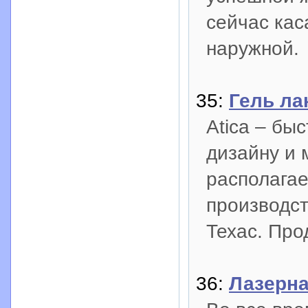
сейчас кас
наружной.
35:
Гель ла
Аtica – бы
дизайну и 
располага
производс
Техас. Про
36:
Лазерна