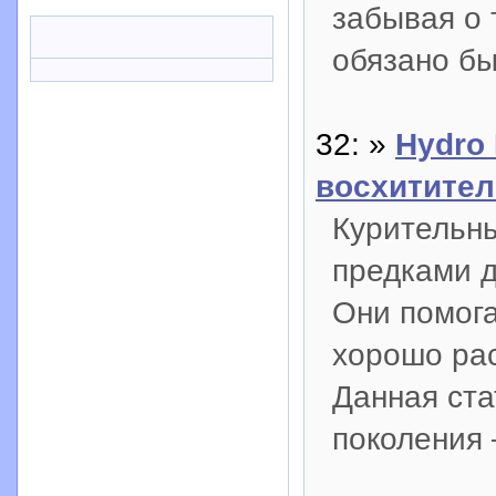
забывая о 
обязано бы
32: »
Hydro 
восхитите
Курительн
предками д
Они помога
хорошо рас
Данная ста
поколения –