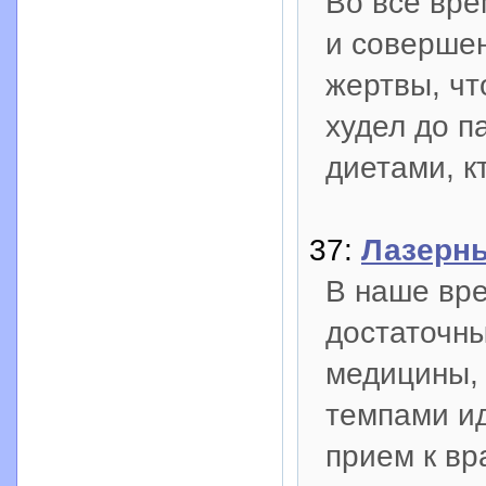
Во все вр
и совершен
жертвы, чт
худел до п
диетами, к
37:
Лазерн
В наше вре
достаточн
медицины, 
темпами ид
прием к вр