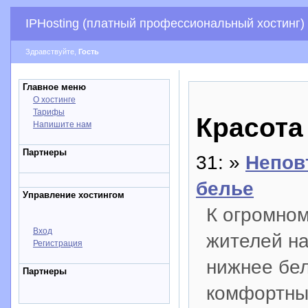
IPHosting (платный профессиональный хостинг)
Здравствуйте,
Гость
Главное меню
О хостинге
Тарифы
Красота
Напишите нам
Партнеры
31: »
Непов
белье
Управление хостингом
К огромно
Вход
жителей на
Регистрация
нижнее бел
Партнеры
комфортным