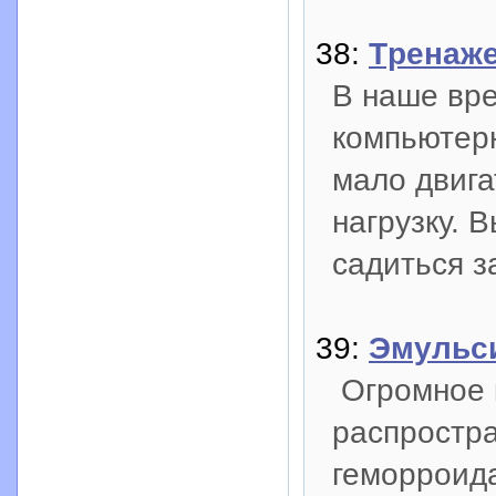
38:
Tренаже
В наше вре
компьютерн
мало двига
нагрузку. 
садиться з
39:
Эмульс
Огромное к
распростра
геморроида