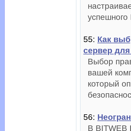
настраива
успешного 
55:
Как выб
сервер для
Выбор прав
вашей ком
который о
безопаснос
56:
Неогран
В BITWEB В