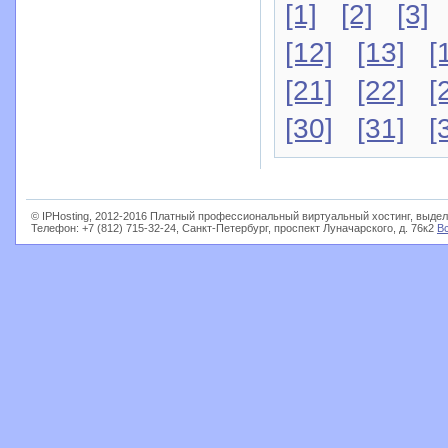
[1]
[2]
[3]
[12]
[13]
[
[21]
[22]
[
[30]
[31]
[
© IPHosting, 2012-2016 Платный профессиональный виртуальный хостинг, выдел
Телефон: +7 (812) 715-32-24, Санкт-Петербург, проспект Луначарского, д. 76к2
В