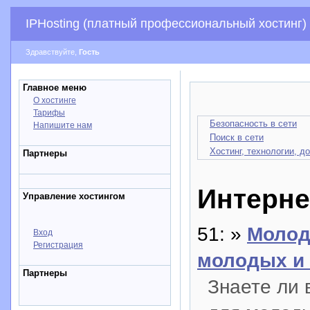
IPHosting (платный профессиональный хостинг)
Здравствуйте,
Гость
Главное меню
О хостинге
Тарифы
Безопасность в сети
Напишите нам
Поиск в сети
Хостинг, технологии, д
Партнеры
Интерне
Управление хостингом
51: »
Молод
Вход
Регистрация
молодых и 
Партнеры
Знаете ли 