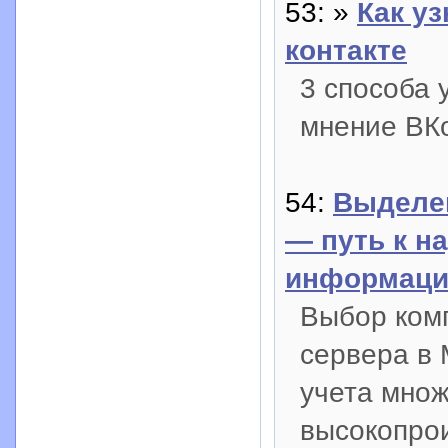
53: »
Как уз
контакте
3 способа 
мнение ВКо
54:
Выделен
— путь к н
информаци
Выбор комп
сервера в 
учета мно
высокопрои